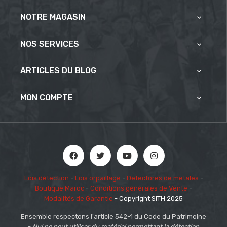
NOTRE MAGASIN

NOS SERVICES

ARTICLES DU BLOG

MON COMPTE

Lois détection
-
Lois orpaillage
-
Detectores de metales
-
Boutique Maroc
-
Conditions générales de Vente
-
Modalités de Garantie
- Copyright SITH 2025
Ensemble respectons l'article 542-1 du Code du Patrimoine
-
Nul ne peut utiliser du matériel permettant la détection