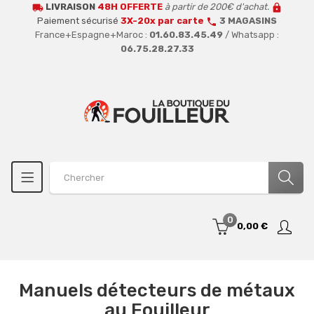
LIVRAISON
48H OFFERTE
à partir de 200€ d'achat.
local_shipping
lock
Paiement sécurisé
3X-20x par carte
3 MAGASINS
call
France+Espagne+Maroc :
01.60.83.45.49
/ Whatsapp :
06.75.28.27.33
0
0,00 €
Manuels détecteurs de métaux
au Fouilleur