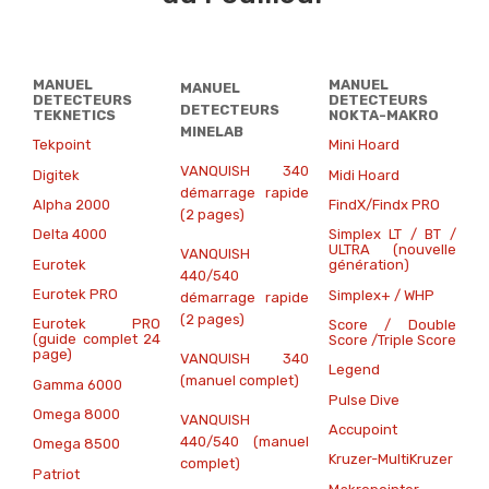
MANUEL
MANUEL
MANUEL
DETECTEURS
DETECTEURS
DETECTEURS
TEKNETICS
NOKTA-MAKRO
MINELAB
Tekpoint
Mini Hoard
VANQUISH 340
Digitek
Midi Hoard
démarrage rapide
Alpha 2000
FindX/Findx PRO
(2 pages)
Delta 4000
Simplex LT / BT /
ULTRA (nouvelle
VANQUISH
Eurotek
génération)
440/540
Eurotek PRO
Simplex+ / WHP
démarrage rapide
(2 pages)
Eurotek PRO
Score / Double
(guide complet 24
Score /Triple Score
page)
VANQUISH 340
Legend
(manuel complet)
Gamma 6000
Pulse Dive
Omega 8000
VANQUISH
Accupoint
440/540 (manuel
Omega 8500
Kruzer-MultiKruzer
complet)
Patriot