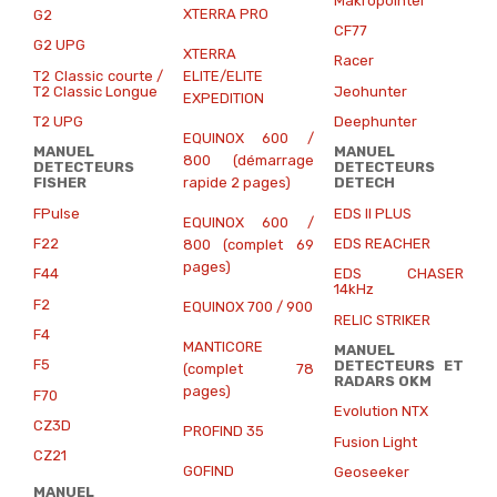
Makropointer
XTERRA PRO
G2
CF77
G2 UPG
XTERRA
Racer
T2 Classic courte /
ELITE/ELITE
T2 Classic Longue
Jeohunter
EXPEDITION
T2 UPG
Deephunter
EQUINOX 600 /
MANUEL
MANUEL
800 (démarrage
DETECTEURS
DETECTEURS
rapide 2 pages)
FISHER
DETECH
FPulse
EDS II PLUS
EQUINOX 600 /
F22
EDS REACHER
800 (complet 69
pages)
F44
EDS CHASER
14kHz
F2
EQUINOX 700 / 900
RELIC STRIKER
F4
MANTICORE
MANUEL
F5
DETECTEURS ET
(complet 78
RADARS
OKM
pages)
F70
Evolution NTX
CZ3D
PROFIND 35
Fusion Light
CZ21
GOFIND
Geoseeker
MANUEL