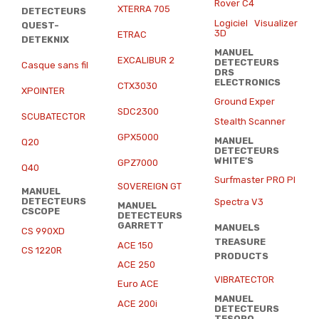
Rover C4
XTERRA 705
DETECTEURS
Logiciel Visualizer
QUEST-
3D
ETRAC
DETEKNIX
MANUEL
EXCALIBUR 2
DETECTEURS
Casque sans fil
DRS
ELECTRONICS
CTX3030
XPOINTER
Ground Exper
SDC2300
SCUBATECTOR
Stealth Scanner
GPX5000
MANUEL
Q20
DETECTEURS
WHITE'S
GPZ7000
Q40
Surfmaster PRO PI
SOVEREIGN GT
MANUEL
DETECTEURS
Spectra V3
MANUEL
CSCOPE
DETECTEURS
GARRETT
MANUELS
CS 990XD
TREASURE
ACE 150
CS 1220R
PRODUCTS
ACE 250
VIBRATECTOR
Euro ACE
MANUEL
ACE 200i
DETECTEURS
TESORO