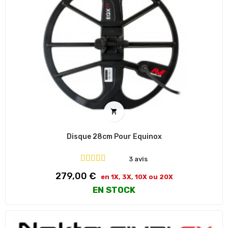

Disque 28cm Pour Equinox
3 avis
Prix
279,00 €
en 1X, 3X, 10X ou 20X
EN STOCK