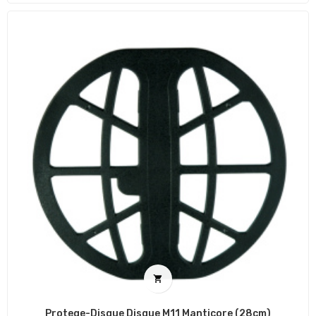

Protege-Disque Disque M11 Manticore (28cm)