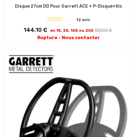
Disque 27cm DD Pour Garrett ACE + P-Disque+vis
12 avis
Prix
Prix
144,10 €
159,05 €
en 1X, 3X, 10X ou 20X
habituel
Rupture - Nous contacter