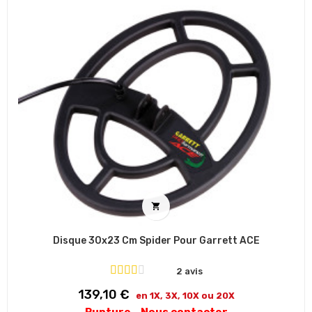

Disque 30x23 Cm Spider Pour Garrett ACE
2 avis
Prix
139,10 €
en 1X, 3X, 10X ou 20X