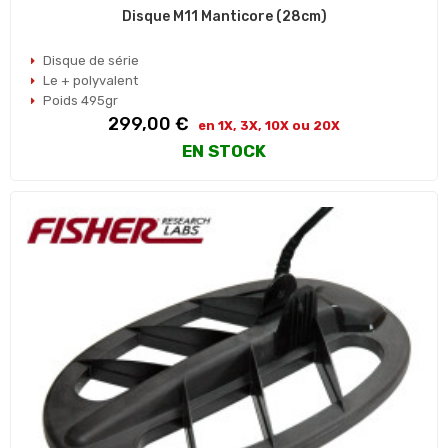
Disque M11 Manticore (28cm)
Disque de série
Le + polyvalent
Poids 495gr
Prix
299,00 €
en 1X, 3X, 10X ou 20X
EN STOCK