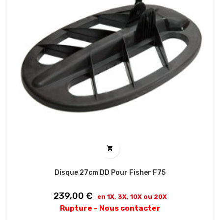

Disque 27cm DD Pour Fisher F75
Prix
239,00 €
en 1X, 3X, 10X ou 20X
Rupture - Nous contacter