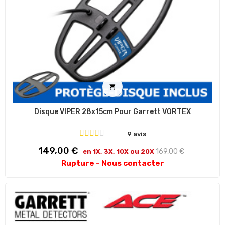

Disque VIPER 28x15cm Pour Garrett VORTEX
9 avis
Prix
Prix
149,00 €
169,00 €
en 1X, 3X, 10X ou 20X
habituel
Rupture - Nous contacter