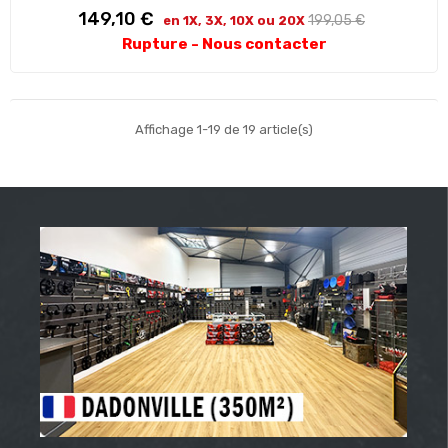
Prix
Prix
149,10 €
199,05 €
en 1X, 3X, 10X ou 20X
habituel
Rupture - Nous contacter
Affichage 1-19 de 19 article(s)