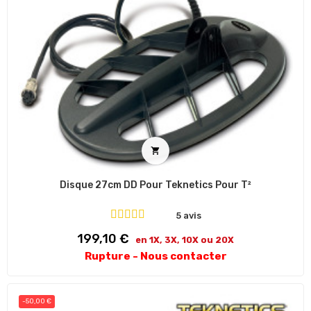

Disque 27cm DD Pour Teknetics Pour T²
5 avis
Prix
199,10 €
en 1X, 3X, 10X ou 20X
Rupture - Nous contacter
-50,00 €