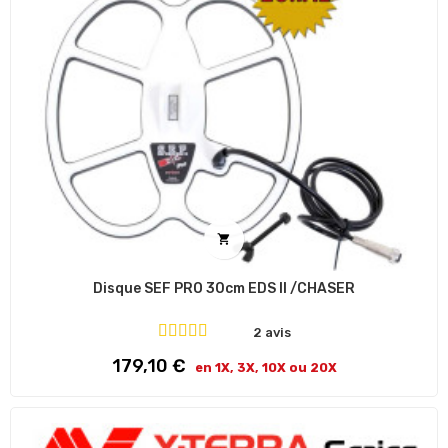

Disque SEF PRO 30cm EDS II /CHASER
2 avis
Prix
179,10 €
en 1X, 3X, 10X ou 20X