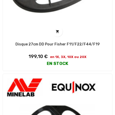

Disque 27cm DD Pour Fisher F11/F22/F44/F19
Prix
199,10 €
en 1X, 3X, 10X ou 20X
EN STOCK