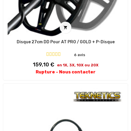

Disque 27cm DD Pour AT PRO / GOLD + P-Disque
6 avis
Prix
159,10 €
en 1X, 3X, 10X ou 20X
Rupture - Nous contacter