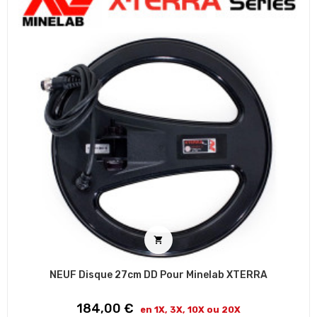

NEUF Disque 27cm DD Pour Minelab XTERRA
Prix
184,00 €
en 1X, 3X, 10X ou 20X