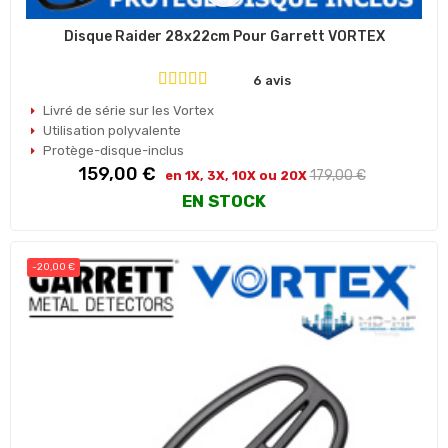
Disque Raider 28x22cm Pour Garrett VORTEX
6 avis
Livré de série sur les Vortex
Utilisation polyvalente
Protège-disque-inclus
Prix
Prix
159,00 €
179,00 €
en 1X, 3X, 10X ou 20X
habituel
EN STOCK
-20,00 €