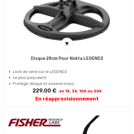

Disque 28cm Pour Nokta LEGEND2
Livré de série sur le LEGEND2
Le plus polyvalent
Protège-disque et visserie inclus
Prix
229,00 €
en 1X, 3X, 10X ou 20X
En réapprovisionnement