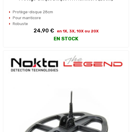
Protège-disque 28cm
Pour manticore
Robuste
Prix
24,90 €
en 1X, 3X, 10X ou 20X
EN STOCK