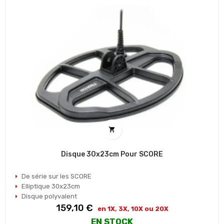

Disque 30x23cm Pour SCORE
De série sur les SCORE
Elliptique 30x23cm
Disque polyvalent
Prix
159,10 €
en 1X, 3X, 10X ou 20X
EN STOCK