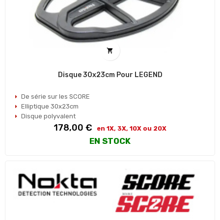

Disque 30x23cm Pour LEGEND
De série sur les SCORE
Elliptique 30x23cm
Disque polyvalent
Prix
178,00 €
en 1X, 3X, 10X ou 20X
EN STOCK