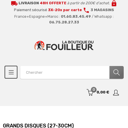
local_shipping
lock
LIVRAISON
48H OFFERTE
à partir de 200€ d'achat.
call
Paiement sécurisé
3X-20x par carte
3 MAGASINS
France+Espagne+Maroc :
01.60.83.45.49
/ Whatsapp :
06.75.28.27.33
0
0,00 €
GRANDS DISQUES (27-30CM)