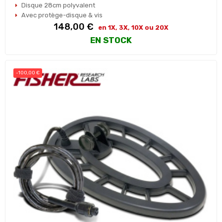
Disque 28cm polyvalent
Avec protège-disque & vis
Prix
148,00 €
en 1X, 3X, 10X ou 20X
EN STOCK
-100,00 €