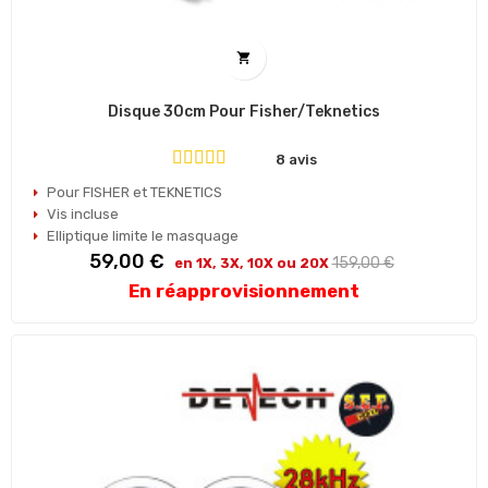

Disque 30cm Pour Fisher/Teknetics
8 avis
Pour FISHER et TEKNETICS
Vis incluse
Elliptique limite le masquage
Prix
Prix
59,00 €
159,00 €
en 1X, 3X, 10X ou 20X
habituel
En réapprovisionnement