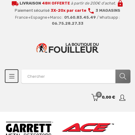
local_shipping
lock
LIVRAISON
48H OFFERTE
à partir de 200€ d'achat.
call
Paiement sécurisé
3X-20x par carte
3 MAGASINS
France+Espagne+Maroc :
01.60.83.45.49
/ Whatsapp :
06.75.28.27.33
0
0,00 €