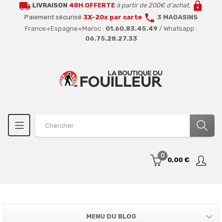
local_shipping
lock
LIVRAISON
48H OFFERTE
à partir de 200€ d'achat.
call
Paiement sécurisé
3X-20x par carte
3 MAGASINS
France+Espagne+Maroc :
01.60.83.45.49
/ Whatsapp :
06.75.28.27.33
0
0,00 €
MENU DU BLOG