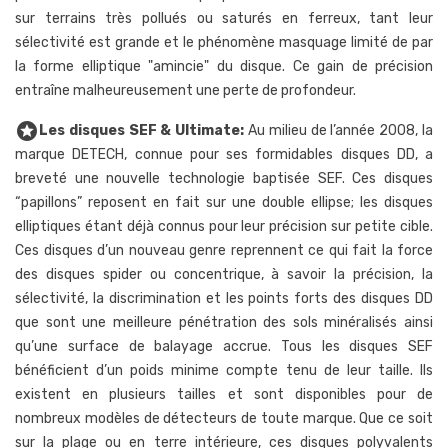
sur terrains très pollués ou saturés en ferreux, tant leur
sélectivité est grande et le phénomène masquage limité de par
la forme elliptique "amincie" du disque. Ce gain de précision
entraîne malheureusement une perte de profondeur.
stars
Les disques SEF & Ultimate:
Au milieu de l’année 2008, la
marque DETECH, connue pour ses formidables disques DD, a
breveté une nouvelle technologie baptisée SEF. Ces disques
“papillons” reposent en fait sur une double ellipse; les disques
elliptiques étant déjà connus pour leur précision sur petite cible.
Ces disques d’un nouveau genre reprennent ce qui fait la force
des disques spider ou concentrique, à savoir la précision, la
sélectivité, la discrimination et les points forts des disques DD
que sont une meilleure pénétration des sols minéralisés ainsi
qu’une surface de balayage accrue. Tous les disques SEF
bénéficient d’un poids minime compte tenu de leur taille. Ils
existent en plusieurs tailles et sont disponibles pour de
nombreux modèles de détecteurs de toute marque. Que ce soit
sur la plage ou en terre intérieure, ces disques polyvalents