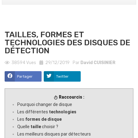
TAILLES, FORMES ET
TECHNOLOGIES DES DISQUES DE
DÉTECTION
38594
Vues
29/12/2019
Par
David CUISINIER
Partager
Twitter
Raccourcis :
timer
Pourquoi changer de disque
Les différentes
technologies
Les
formes de disque
Quelle
taille
choisir ?
Les meilleurs disques par détecteurs