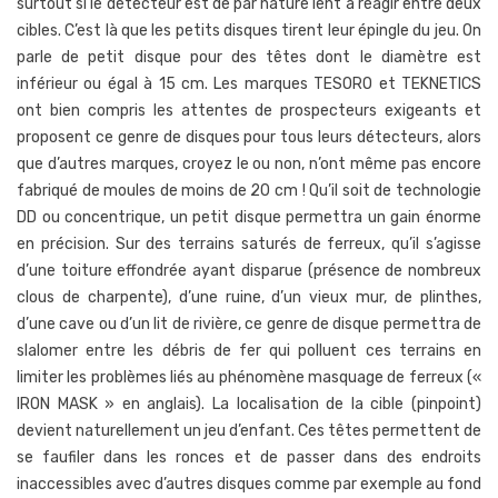
surtout si le détecteur est de par nature lent à réagir entre deux
cibles. C’est là que les petits disques tirent leur épingle du jeu. On
parle de petit disque pour des têtes dont le diamètre est
inférieur ou égal à 15 cm. Les marques TESORO et TEKNETICS
ont bien compris les attentes de prospecteurs exigeants et
proposent ce genre de disques pour tous leurs détecteurs, alors
que d’autres marques, croyez le ou non, n’ont même pas encore
fabriqué de moules de moins de 20 cm ! Qu’il soit de technologie
DD ou concentrique, un petit disque permettra un gain énorme
en précision. Sur des terrains saturés de ferreux, qu’il s’agisse
d’une toiture effondrée ayant disparue (présence de nombreux
clous de charpente), d’une ruine, d’un vieux mur, de plinthes,
d’une cave ou d’un lit de rivière, ce genre de disque permettra de
slalomer entre les débris de fer qui polluent ces terrains en
limiter les problèmes liés au phénomène masquage de ferreux («
IRON MASK » en anglais). La localisation de la cible (pinpoint)
devient naturellement un jeu d’enfant. Ces têtes permettent de
se faufiler dans les ronces et de passer dans des endroits
inaccessibles avec d’autres disques comme par exemple au fond