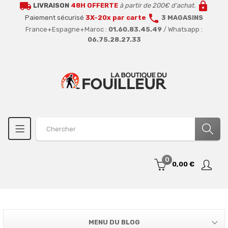
local_shipping
lock
LIVRAISON
48H OFFERTE
à partir de 200€ d'achat.
call
Paiement sécurisé
3X-20x par carte
3 MAGASINS
France+Espagne+Maroc :
01.60.83.45.49
/ Whatsapp :
06.75.28.27.33
0
0,00 €
MENU DU BLOG