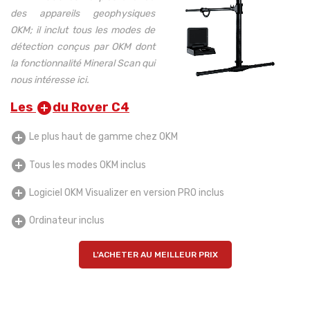
des appareils geophysiques
OKM; il inclut tous les modes de
détection conçus par OKM dont
la fonctionnalité Mineral Scan qui
nous intéresse ici.
Les
du Rover C4
add_circle
add_circle
Le plus haut de gamme chez OKM
add_circle
Tous les modes OKM inclus
add_circle
Logiciel OKM Visualizer en version PRO inclus
add_circle
Ordinateur inclus
L'ACHETER AU MEILLEUR PRIX