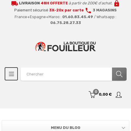
local_shipping
lock
LIVRAISON
48H OFFERTE
à partir de 200€ d'achat.
call
Paiement sécurisé
3X-20x par carte
3 MAGASINS
France+Espagne+Maroc :
01.60.83.45.49
/ Whatsapp :
06.75.28.27.33
0
0,00 €
MENU DU BLOG