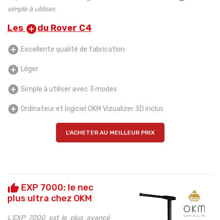
simple à utiliser.
Les
du Rover C4
add_circle
add_circle
Excellente qualité de fabrication
add_circle
Léger
add_circle
Simple à utiliser avec 3 modes
add_circle
Ordinateur et logiciel OKM Vizualizer 3D inclus
L'ACHETER AU MEILLEUR PRIX
EXP 7000: le nec
thumb_up
plus ultra chez OKM
L'EXP 7000 est le plus avancé