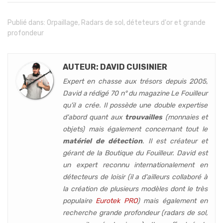
Publié dans:
Orpaillage
,
Radars de sol, déteteurs d'or et grande
profondeur
AUTEUR: DAVID CUISINIER
Expert en chasse aux trésors depuis 2005,
David a rédigé 70 n° du magazine Le Fouilleur
qu'il a crée. Il possède une double expertise
d'abord quant aux
trouvailles
(monnaies et
objets) mais également concernant tout le
matériel de détection
. Il est créateur et
gérant de la Boutique du Fouilleur. David est
un expert reconnu internationalement en
détecteurs de loisir (
il a d'ailleurs collaboré à
la création de plusieurs modèles dont le très
populaire
Eurotek PRO
) mais également en
recherche grande profondeur (
radars de sol,