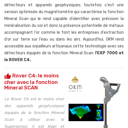
détecteurs et appareils geophysiques; toutefois c'est une
version optimisée du magnétomètre qui caractérise la fonction
Mineral Scan qui le rend capable d'identifier avec précision la
minéralisation du sol et donc la présence potentielle de métaux
accompagnant l'or comme le font les entreprises d'extraction
d'or sur terre sur l'eau ou dans les airs. Aujourd'hui, OKM rend
accessible aux orpailleurs artisanaux cette technologie avec ses
détecteurs équipés de la fonction Mineral Scan:
l'EXP 7000 et
le ROVER C4.
Rover C4: le moins
thumb_up
cher avec la fonction
Mineral SCAN
Le Rover C4 est le moins cher
des appareils geophysiques
équipés de la fonction Mineral
Scan à utiliser avec le
Supersensor. Il est léger et