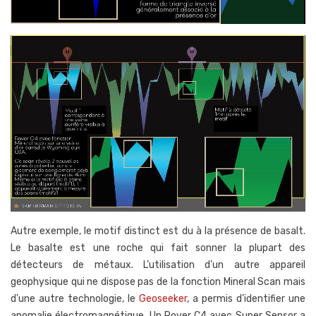
Autre exemple, le motif distinct est du à la présence de basalt.
Le basalte est une roche qui fait sonner la plupart des
détecteurs de métaux. L’utilisation d’un autre appareil
geophysique qui ne dispose pas de la fonction Mineral Scan mais
d'une autre technologie, le
Geoseeker
, a permis d’identifier une
anomalie électromagnétique. Un Rover C4 avec Super Sensor a