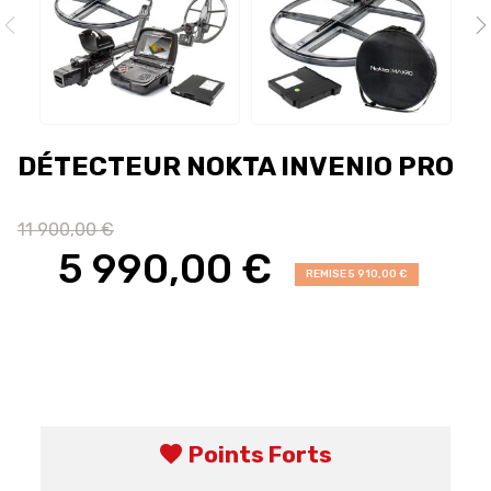
DÉTECTEUR NOKTA INVENIO PRO
11 900,00 €
5 990,00 €
REMISE 5 910,00 €
favorite
Points Forts