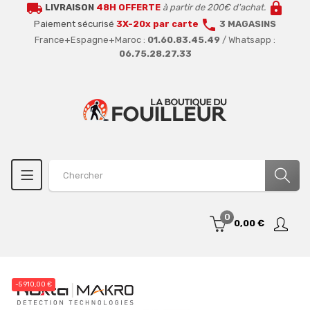
local_shipping
lock
LIVRAISON
48H OFFERTE
à partir de 200€ d'achat.
call
Paiement sécurisé
3X-20x par carte
3 MAGASINS
France+Espagne+Maroc :
01.60.83.45.49
/ Whatsapp :
06.75.28.27.33
0
0,00 €
-5 910,00 €