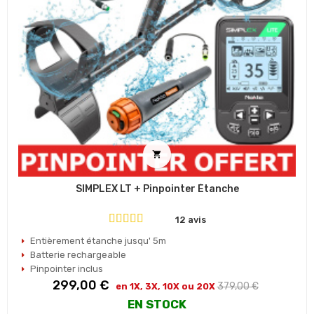

SIMPLEX LT + Pinpointer Étanche
12 avis
Entièrement étanche jusqu' 5m
Batterie rechargeable
Pinpointer inclus
Prix
Prix
299,00 €
379,00 €
en 1X, 3X, 10X ou 20X
habituel
EN STOCK