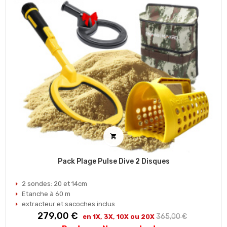

Pack Plage Pulse Dive 2 Disques
2 sondes: 20 et 14cm
Etanche à 60 m
extracteur et sacoches inclus
Prix
Prix
279,00 €
365,00 €
en 1X, 3X, 10X ou 20X
habituel