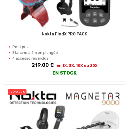

Nokta FindX PRO PACK
Petit prix
Etanche à 5m en plongée
4 accessoires inclus
Prix
219,00 €
en 1X, 3X, 10X ou 20X
EN STOCK
-2 790,00 €