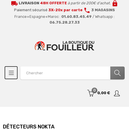
local_shipping
lock
LIVRAISON
48H OFFERTE
à partir de 200€ d'achat.
call
Paiement sécurisé
3X-20x par carte
3 MAGASINS
France+Espagne+Maroc :
01.60.83.45.49
/ Whatsapp :
06.75.28.27.33
0
0,00 €
DÉTECTEURS NOKTA