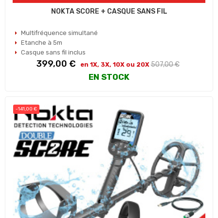
NOKTA SCORE + CASQUE SANS FIL
Multifréquence simultané
Etanche à 5m
Casque sans fil inclus
Prix
Prix
399,00 €
507,00 €
en 1X, 3X, 10X ou 20X
habituel
EN STOCK
-141,00 €