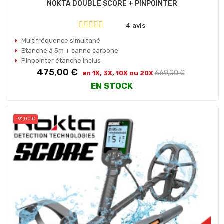
NOKTA DOUBLE SCORE + PINPOINTER
4 avis
Multifréquence simultané
Etanche à 5m + canne carbone
Pinpointer étanche inclus
Prix
Prix
475,00 €
669,00 €
en 1X, 3X, 10X ou 20X
habituel
EN STOCK
-91,00 €