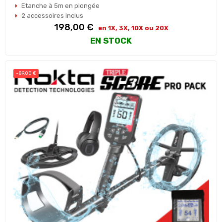
Etanche à 5m en plongée
2 accessoires inclus
Prix
198,00 €
en 1X, 3X, 10X ou 20X
EN STOCK
-89,00 €