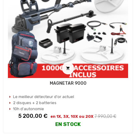

MAGNETAR 9000
Le meilleur détecteur d'or actuel
2 disques + 2 batteries
10h d'autonomie
Prix
Prix
5 200,00 €
7 990,00 €
en 1X, 3X, 10X ou 20X
habituel
EN STOCK