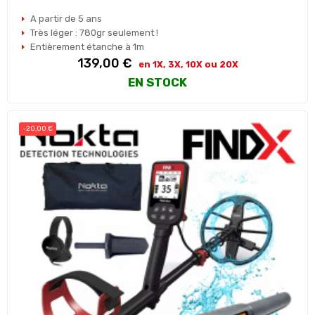
A partir de 5 ans
Très léger : 780gr seulement !
Entièrement étanche à 1m
Prix
139,00 €
en 1X, 3X, 10X ou 20X
EN STOCK
-20,00 €