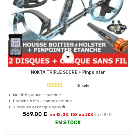

NOKTA TRIPLE SCORE + Pinpointer
10 avis
Multifréquence simultané
Etanche à 5m + canne carbone
2 disques et casque sans fil
Prix
Prix
569,00 €
707,00 €
en 1X, 3X, 10X ou 20X
habituel
EN STOCK