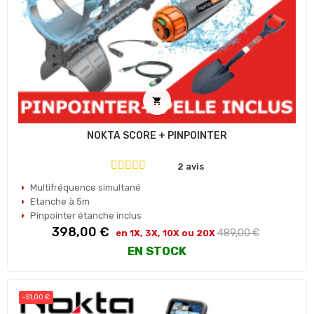

NOKTA SCORE + PINPOINTER
2 avis
Multifréquence simultané
Etanche à 5m
Pinpointer étanche inclus
Prix
Prix
398,00 €
489,00 €
en 1X, 3X, 10X ou 20X
habituel
EN STOCK
-51,00 €