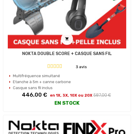

NOKTA DOUBLE SCORE + CASQUE SANS FIL
3 avis
Multifréquence simultané
Etanche à 5m + canne carbone
Casque sans fil inclus
Prix
Prix
446,00 €
587,00 €
en 1X, 3X, 10X ou 20X
habituel
EN STOCK