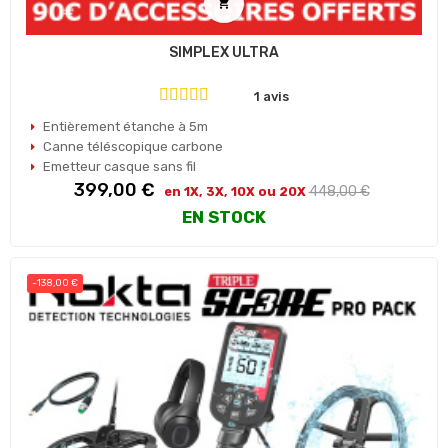

SIMPLEX ULTRA
1 avis
Entièrement étanche à 5m
Canne téléscopique carbone
Emetteur casque sans fil
Prix
Prix
399,00 €
448,00 €
en 1X, 3X, 10X ou 20X
habituel
EN STOCK
-138,00 €