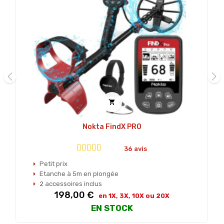
‹
›

Nokta FindX PRO
36 avis
Petit prix
Etanche à 5m en plongée
2 accessoires inclus
198,00 €
Prix
en 1X, 3X, 10X ou 20X
EN STOCK