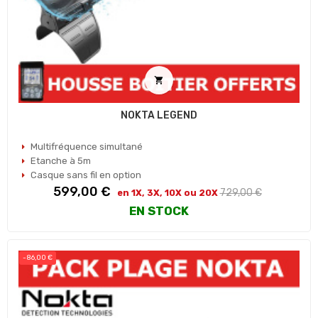

NOKTA LEGEND
Multifréquence simultané
Etanche à 5m
Casque sans fil en option
Prix
Prix
599,00 €
729,00 €
en 1X, 3X, 10X ou 20X
habituel
EN STOCK
-86,00 €