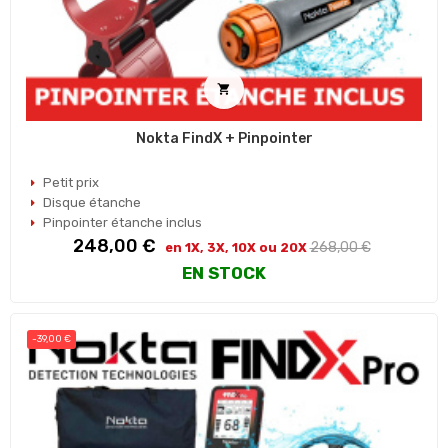

Nokta FindX + Pinpointer
Petit prix
Disque étanche
Pinpointer étanche inclus
Prix
Prix
248,00 €
268,00 €
en 1X, 3X, 10X ou 20X
habituel
EN STOCK
-39,00 €