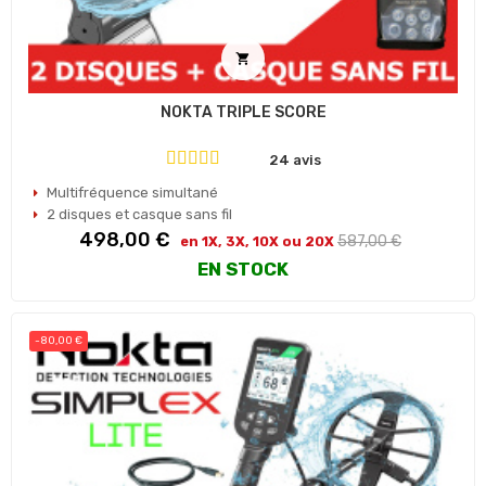

NOKTA TRIPLE SCORE
24 avis
Multifréquence simultané
2 disques et casque sans fil
Prix
Prix
498,00 €
587,00 €
en 1X, 3X, 10X ou 20X
habituel
EN STOCK
-80,00 €