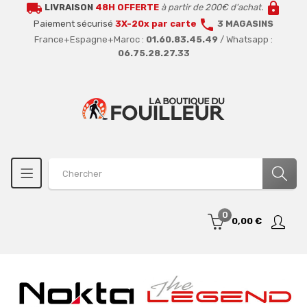
local_shipping
lock
LIVRAISON
48H OFFERTE
à partir de 200€ d'achat.
call
Paiement sécurisé
3X-20x par carte
3 MAGASINS
France+Espagne+Maroc :
01.60.83.45.49
/ Whatsapp :
06.75.28.27.33
0
0,00 €