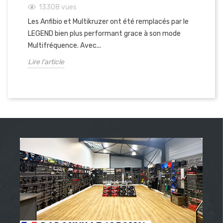
13308
vues
Le
Les Anfibio et Multikruzer ont été remplacés par le
mu
LEGEND bien plus performant grace à son mode
l'u
Multifréquence. Avec...
Lir
Lire l'article