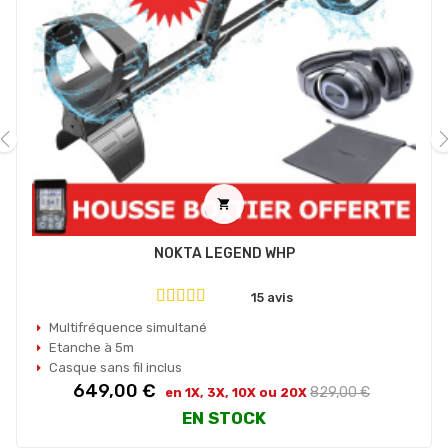
‹
›

NOKTA LEGEND WHP
15 avis
Multifréquence simultané
Etanche à 5m
Casque sans fil inclus
Prix
Prix
649,00 €
829,00 €
en 1X, 3X, 10X ou 20X
habituel
EN STOCK