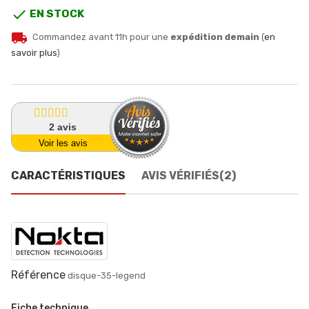

EN STOCK
local_shipping
Commandez avant 11h pour une
expédition demain
(
en
savoir plus
)
2
avis
Voir les avis
CARACTÉRISTIQUES
AVIS VÉRIFIÉS(2)
Référence
disque-35-legend
Fiche technique