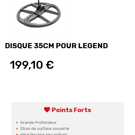
DISQUE 35CM POUR LEGEND
199,10 €
favorite
Points Forts
Grande Profondeur
35cm de surface couverte
Idéal terrains peu pollués