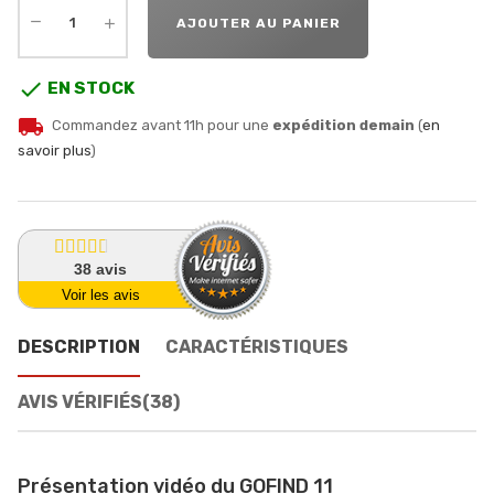
AJOUTER AU PANIER

EN STOCK
local_shipping
Commandez avant 11h pour une
expédition demain
(
en
savoir plus
)
38
avis
Voir les avis
DESCRIPTION
CARACTÉRISTIQUES
AVIS VÉRIFIÉS(38)
Présentation vidéo du GOFIND 11