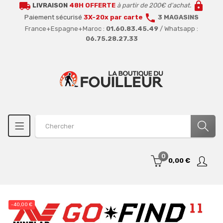
local_shipping
lock
LIVRAISON
48H OFFERTE
à partir de 200€ d'achat.
call
Paiement sécurisé
3X-20x par carte
3 MAGASINS
France+Espagne+Maroc :
01.60.83.45.49
/ Whatsapp :
06.75.28.27.33
0
0,00 €
-40,00 €