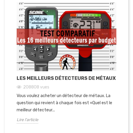
LES MEILLEURS DÉTECTEURS DE MÉTAUX
LE
E
208808
vues
Vous voulez acheter un détecteur de métaux. La
Vo
question qui revient à chaque fois est «Quel est le
il 
meilleur détecteur...
pin
Lire l'article
Lir