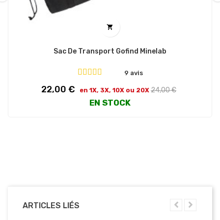
‹
›

Sac De Transport Gofind Minelab
9 avis
Prix
Prix
22,00 €
24,00 €
en 1X, 3X, 10X ou 20X
habituel
EN STOCK
ARTICLES LIÉS