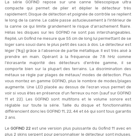
La série GOFIND repose sur une canne télescopique ultra
compacte qui permet de plier et déplier le détecteur très
rapidement. Disque de détection et poignée de contrôle se replient
le long de la canne. Le cable passe astucieusement à l'intérieur de
la canne ce qui limite grandement le risque d'arrachement filaire.
Hélas les disques sur les GOFIND ne sont pas interchangeables.
Replié, un Gofind ne mesure que 55 cm de long lui permettant de se
loger sans souci dans le plus petit des sacs à dos. Le détecteur est
léger (1kg) grâce à l'absence de partie métallique. Il est très aisé à
prendre en main. Opérant à la fréquence de 7.8 hHz comme
l'écrasante majorité des détecteurs d'entrée gamme, il se
comporte bien sur la plupart des terrains. La discrimination des
métaux se règle par plages de métaux/ modes de détection. Plus
vous montez en gamme GOFIND, plus le nombre de modes/plages
augmente. Une LED placée au dessus de l'ecran vous permet de
voir si vous êtes en présence d'un ferreux ou non (sauf sur GOFIND
11 et 22). Les GOFIND sont multitons et le volume sonore est
réglable sur toute la série. Taille du disque et fonctionnalités
différencient donc les GOFIND 11, 22, 44 et 66 qui sont tous garantis
2 ans.
Le
GOFIND 22
est une version plus puissante du Gofind 11 avec en
plus 2 skins serpent pour personnaliser le détecteur sont incluses.