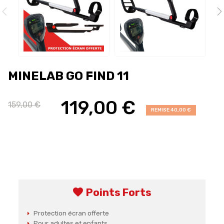
MINELAB GO FIND 11
119,00 €
159,00 €
REMISE 40,00 €
favorite
Points Forts
Protection écran offerte
Pour adultes et enfants