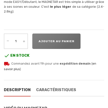
mode EASY/Débutant, le MAGNETAR est très simple à utiliser grâce
à ses icones en couleur. C'est
le plus léger
de sa catégorie (2.4-
2.8kg).
AJOUTER AU PANIER

EN STOCK
local_shipping
Commandez avant 11h pour une
expédition demain
(
en
savoir plus
)
DESCRIPTION
CARACTÉRISTIQUES