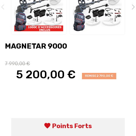
MAGNETAR 9000
7 990,00 €
5 200,00 €
REMISE 2 790,00 €
favorite
Points Forts