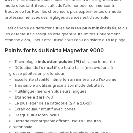
mode débutant: il vous suffit de l'allumer pour commencer à
trouver de l'or. Pour les chercheurs plus expérimentés un mode
professionnel avec des réglages avancés est disponible.
Il est capable de détecter sur les
sols les plus minéralisés
, là où
les détecteurs classiques atteignent leurs limites. Entièrement
étanche à 3m, il peut être utilisé sous l'eau en rivière ou à la plage.
Points forts du Nokta Magnetar 9000
Technologie
induction pulsée (PI)
ultra performante
Détection de
l’or natif
de toute taille (micro-débris à
grosse pépites en profondeur)
Excellente stabilité même terrain minéralisé à l'extrême
Très simple à utiliser grace à son mode débutant
Multilingue (menu en plusieurs langues)
Étanche à 3m
(IP68)
Le plus léger de sa catégorie (2.4 à 2.8kg)
Écran couleur intuitif avec icones
Casque Bluetooth inclus
Batterie rechargeable offrant jusqu'à 10heures
d'autonomie.
Nombreux accessoires inclus: harnais avec guide de