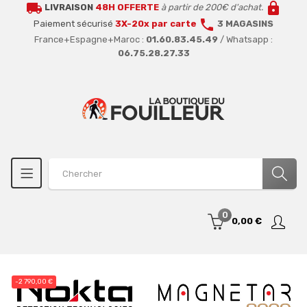
local_shipping
lock
LIVRAISON
48H OFFERTE
à partir de 200€ d'achat.
call
Paiement sécurisé
3X-20x par carte
3 MAGASINS
France+Espagne+Maroc :
01.60.83.45.49
/ Whatsapp :
06.75.28.27.33
0
0,00 €
-2 790,00 €