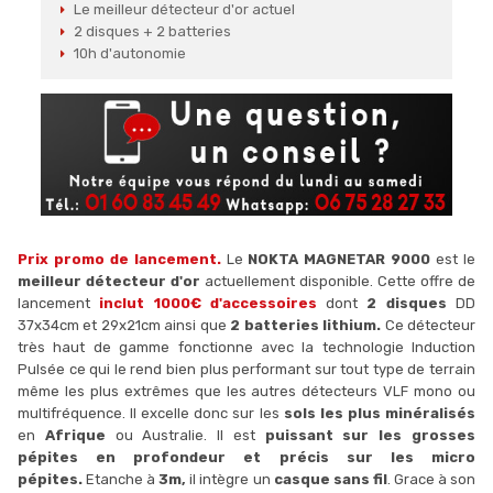
Le meilleur détecteur d'or actuel
2 disques + 2 batteries
10h d'autonomie
Prix promo de lancement.
Le
NOKTA MAGNETAR 9000
est le
meilleur détecteur d'or
actuellement disponible. Cette offre de
lancement
inclut 1000€ d'accessoires
dont
2 disques
DD
37x34cm et 29x21cm ainsi que
2 batteries lithium.
Ce détecteur
très haut de gamme fonctionne avec la technologie Induction
Pulsée ce qui le rend bien plus performant sur tout type de terrain
même les plus extrêmes que les autres détecteurs VLF mono ou
multifréquence. Il excelle donc sur les
sols les plus minéralisés
en
Afrique
ou Australie. Il est
puissant sur les grosses
pépites en profondeur et précis sur les micro
pépites.
Etanche à
3m,
il intègre un
casque sans fil
. Grace à son