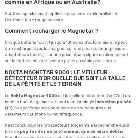
comme en Afrique ou en Australie?
Oui, il est spécialement optimisé pour les sols minéralisés à
l'extrême: terre rouge ou noire.
Comment recharger le Magnetar ?
Chaque batterie fournit jusqu'à 10heures d'autonomie. Elle peut
être recharger avec le chargeur sur une prise secteur (plusieurs
adaptateurs fournis), sur une prise allume cigare ou directement
sur la batterie de votre voiture grâce au câble pince inclus.
NOKTA MAGNETAR 9000 : LE MEILLEUR
DÉTECTEUR D'OR QUELLE QUE SOIT LA TAILLE
DE LA PÉPITE ET LE TERRAIN
Le
Nokta Magnetar 9000
est le meilleur détecteur d'or. C'est un
modèle haut de gamme utilisant la technologie
induction pulsée
(PI).
Ses performances sont donc bien supérieures aux
détecteurs VLF mono ou multifréquence.
Il est conçu pour les prospecteurs exigeants à la recherche aussi
bien de
pépites d’or en profondeur, que de micro débris
d'or.
Il n'en demeure pas moins très facile à utiliser grâce à son