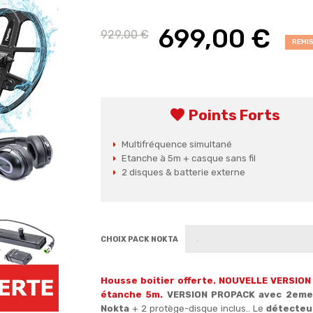
699,00 €
929,00 €
REMIS
favorite
Points Forts
Multifréquence simultané
Etanche à 5m + casque sans fil
2 disques & batterie externe
CHOIX PACK NOKTA
Housse boitier offerte.
NOUVELLE VERSION 
étanche 5m
.
VERSION PROPACK avec 2eme 
Nokta
+ 2 protège-disque inclus.. Le
détecteu