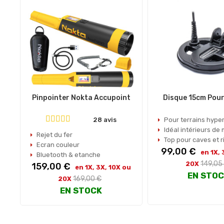
Pinpointer Nokta Accupoint
Disque 15cm Pou
28 avis
Pour terrains hyper
Idéal intérieurs de
Rejet du fer
Top pour caves et r
Ecran couleur
Prix
99,00 €
en 1X, 
Bluetooth & etanche
Prix
149,05
20X
Prix
159,00 €
en 1X, 3X, 10X ou
habitue
EN STO
Prix
169,00 €
20X
habituel
EN STOCK