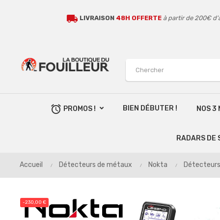
local_shipping
LIVRAISON
48H OFFERTE
à partir de 200€ d'
alarm
BIEN DÉBUTER !
PROMOS !
NOS 3
RADARS DE 
Accueil
Détecteurs de métaux
Nokta
Détecteur
-230,00 €