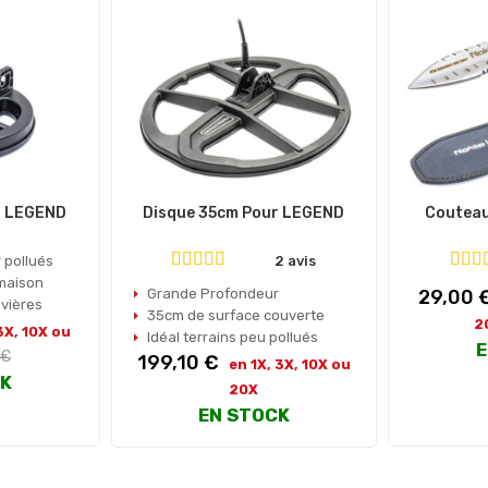
r LEGEND
Disque 35cm Pour LEGEND
Couteau
 pollués
2 avis
 maison
Prix
Grande Profondeur
29,00 
ivières
35cm de surface couverte
2
3X, 10X ou
Idéal terrains peu pollués
E
 €
Prix
199,10 €
en 1X, 3X, 10X ou
l
CK
20X
EN STOCK