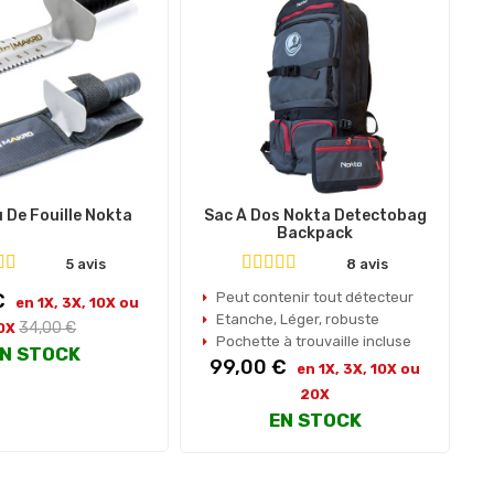
 De Fouille Nokta
Sac À Dos Nokta Detectobag
P
Backpack
5 avis
8 avis
€
Peut contenir tout détecteur
en 1X, 3X, 10X ou
Etanche, Léger, robuste
Prix
34,00 €
0X
Pochette à trouvaille incluse
habituel
N STOCK
Prix
P
99,00 €
en 1X, 3X, 10X ou
20X
EN STOCK