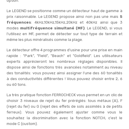
option.
Le LEGEND se positionne comme un détecteur haut de gamme à
prix raisonnable. Le LEGEND propose ainsi non pas une mais
5
fréquences
: 4kHz,10kHz,15kHz,20kHz et 40kHz ainsi que 3
modes
multifréquence simultané (MF)
. Le LEGEND, si vous
l'utilisez en MF, permet de détecter sur tout type de terrain et
même les plus minéralisés comme la plage.
Le détecteur offre 4 programmes d'usine pour une prise en main
rapide : "Park", "Field", "Beach" et "Goldfield". Les utilisateurs
experts apprécieront les nombreux réglages disponibles. Il
dispose ainsi de fonctions très avancées notamment au niveau
des tonalités: vous pouvez ainsi assigner l'une des 60 tonalités
à des conductivités différentes ! Vous pouvez choisir entre 2, 6
ou 60 tons.
La très pratique fonction FERROCHECK vous permet en un clic de
choisir 3 niveaux de rejet du fer préréglés: tous métaux (A), F
(rejet du fer) ou G (rejet des effets de sols assimilés à de petits
ferreux). Vous pouvez également ajuster comme vous le
souhaitez la discrimination avec la fonction NOTCH, c'est le
mode C (custom).