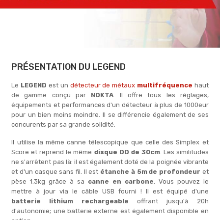
PRÉSENTATION DU LEGEND
Le
LEGEND
est un
détecteur de métaux
multifréquence
haut
de gamme conçu par
NOKTA
. Il offre tous les réglages,
équipements et performances d'un détecteur à plus de 1000eur
pour un bien moins moindre. Il se différencie également de ses
concurents par sa grande solidité.
Il utilise la même canne télescopique que celle des Simplex et
Score et reprend le même
disque DD de 30cm
. Les similitudes
ne s'arrêtent pas là: il est également doté de la poignée vibrante
et d'un casque sans fil. Il est
étanche à 5m de profondeur
et
pèse 1.3kg grâce à sa
canne en carbone
. Vous pouvez le
mettre à jour via le câble USB fourni ! Il est équipé d'une
batterie lithium rechargeable
offrant jusqu'à 20h
d'autonomie; une batterie externe est également disponible en