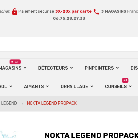
lock
call
achat.
Paiement sécurisé
3X-20x par carte
3 MAGASINS
Franc
06.75.28.27.33
#TOP
 MAGASINS
DÉTECTEURS
PINPOINTERS
DI
#1
SOL
AIMANTS
ORPAILLAGE
CONSEILS
s LEGEND
NOKTA LEGEND PROPACK
NOKTA LEGEND PROPAC