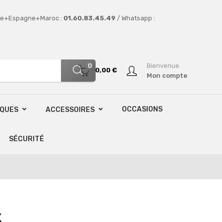
e+Espagne+Maroc :
01.60.83.45.49
/ Whatsapp :
0
Bienvenue
0,00 €
Mon compte
OCCASIONS
SQUES
ACCESSOIRES
SÉCURITÉ
K