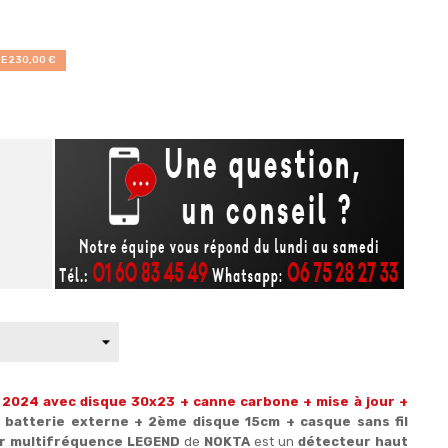
E 230,00 €
2024 avec disque 30x23 + canne carbone + mise à jour +
batterie externe + 2ème disque 15cm + casque sans fil
r multifréquence
LEGEND
de
NOKTA
est un
détecteur haut