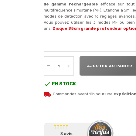
de gamme rechargeable
efficace sur tou
multifréquence simultané (MF). Etanche à 5m, lég
modes de détection avec 16 réglages avancés
Vous pouvez utiliser les 3 modes MF ou bien c
ans.
Disque 35cm grande profondeur optio
AJOUTER AU PANIER

EN STOCK
local_shipping
Commandez avant 11h pour une
expéditio
8
avis