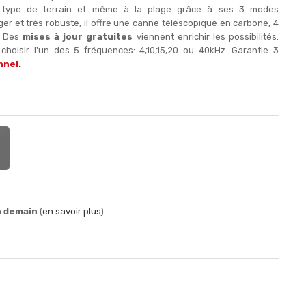
t type de terrain et même à la plage grâce à ses 3 modes
er et très robuste, il offre une canne téléscopique en carbone, 4
. Des
mises à jour gratuites
viennent enrichir les possibilités.
hoisir l'un des 5 fréquences: 4,10,15,20 ou 40kHz. Garantie 3
nnel.
n demain
(
en savoir plus
)