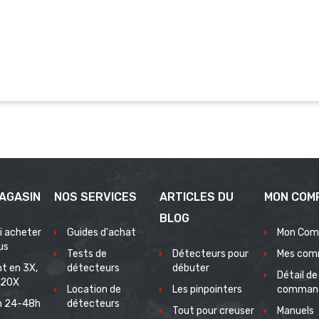
AGASIN
NOS SERVICES
ARTICLES DU
MON COM
BLOG
i acheter
Guides d'achat
Mon Com
us
Tests de
Détecteurs pour
Mes com
t en 3X,
détecteurs
débuter
Détail de
 20X
Location de
Les pinpointers
comman
on 24-48h
détecteurs
Tout pour creuser
Manuels