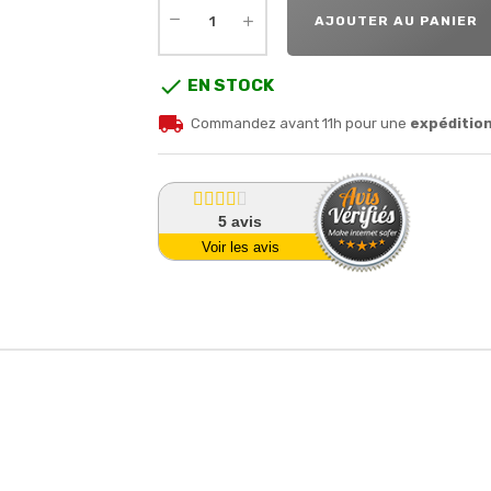
AJOUTER AU PANIER

EN STOCK
local_shipping
Commandez avant 11h pour une
expéditio
5
avis
Voir les avis