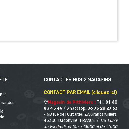
PTE
CONTACTER NOS 2 MAGASINS
CONTACT PAR EMAIL (cliquez ici)
pte
Magasin de Pithiviers :
Tél.:
01 60
mandes
83 45 49
/
Whatsapp:
06 75 28 27 33
 la
- 6B rue de l’Outarde, ZA Grantarvilliers,
de
45300 Dadonville, FRANCE /
Du Lundi
au Vendredi de 10h à 13h00 et de 14h00