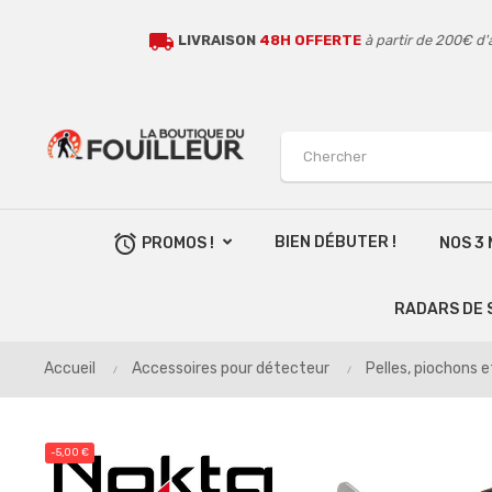
local_shipping
LIVRAISON
48H OFFERTE
à partir de 200€ d'
alarm
BIEN DÉBUTER !
PROMOS !
NOS 3
RADARS DE 
Accueil
Accessoires pour détecteur
Pelles, piochons e
-5,00 €