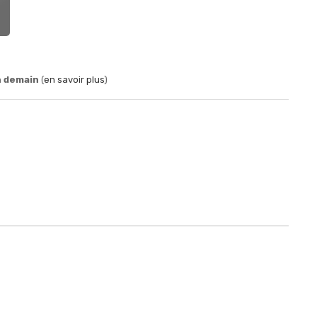
n demain
(
en savoir plus
)