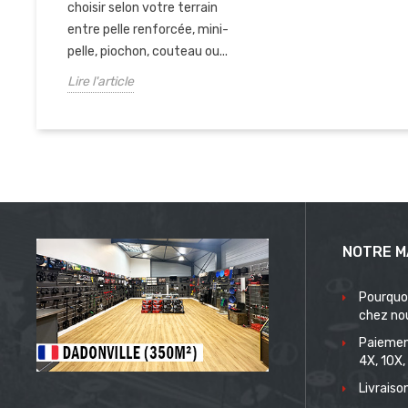
choisir selon votre terrain
entre pelle renforcée, mini-
pelle, piochon, couteau ou...
Lire l'article
NOTRE M
Pourquo
chez no
Paiemen
4X, 10X,
Livrais