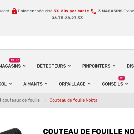
lock
call
achat.
Paiement sécurisé
3X-20x par carte
3 MAGASINS
Franc
06.75.28.27.33
#TOP
 MAGASINS
DÉTECTEURS
PINPOINTERS
DI
#1
SOL
AIMANTS
ORPAILLAGE
CONSEILS
t couteaux de fouille
Couteau de fouille Nokta
COUTEAU DE FOUILLE N