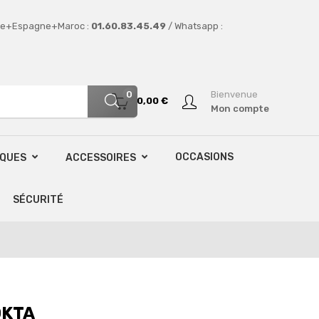
e+Espagne+Maroc :
01.60.83.45.49
/ Whatsapp :
0
Bienvenue
0,00 €
Mon compte
OCCASIONS
SQUES
ACCESSOIRES
SÉCURITÉ
OKTA