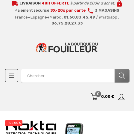
local_shipping
lock
LIVRAISON
48H OFFERTE
à partir de 200€ d'achat.
call
Paiement sécurisé
3X-20x par carte
3 MAGASINS
France+Espagne+Maroc :
01.60.83.45.49
/ Whatsapp :
06.75.28.27.33
0
0,00 €
-108,00 €