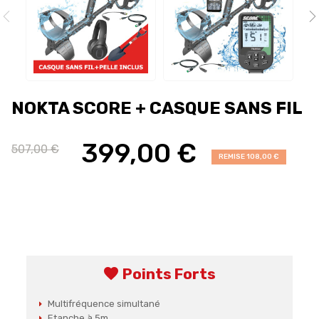
NOKTA SCORE + CASQUE SANS FIL
399,00 €
507,00 €
REMISE 108,00 €
favorite
Points Forts
Multifréquence simultané
Etanche à 5m