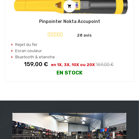

Pinpointer Nokta Accupoint
28 avis
Rejet du fer
Ecran couleur
Bluetooth & etanche
Prix
Prix
159,00 €
169,00 €
en 1X, 3X, 10X ou 20X
habituel
EN STOCK