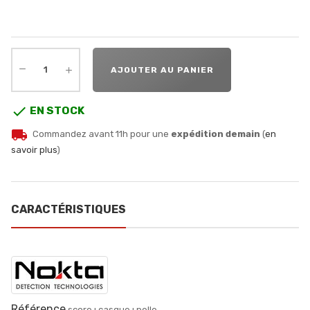
AJOUTER AU PANIER

EN STOCK
local_shipping
Commandez avant 11h pour une
expédition demain
(
en
savoir plus
)
CARACTÉRISTIQUES
Référence
score+casque+pelle