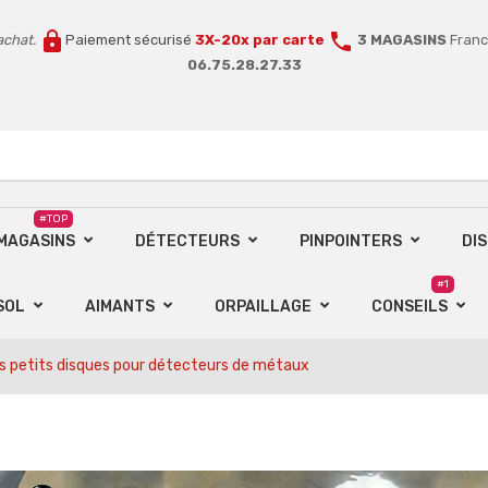
lock
call
achat.
Paiement sécurisé
3X-20x par carte
3 MAGASINS
Franc
06.75.28.27.33
#TOP
 MAGASINS
DÉTECTEURS
PINPOINTERS
DI
#1
SOL
AIMANTS
ORPAILLAGE
CONSEILS
des petits disques pour détecteurs de métaux