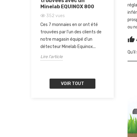
 au fond
trouvées avec un
détect
régl
Minelab EQUINOX 800
GROUND
infé
GR4
352
vues
pros
385
vu
 les aimants
Ces 7 monnaies en or ont été
ou n
Dans ce g
et les plus
trouvées par l'un des clients de
comment bi
thumb_up
de sortir de
notre magasin équipé d'un
appareils
g. On...
détecteur Minelab Equinox...
Qu’i
GroundTe
Lire l'article
Lire l'artic
VOIR TOUT