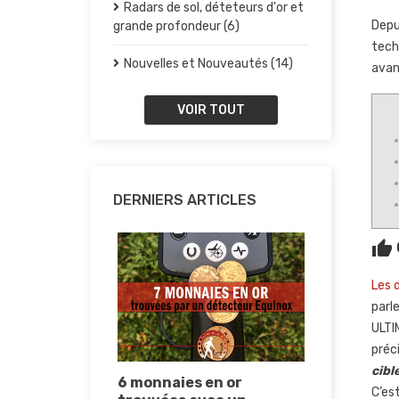
Radars de sol, déteteurs d'or et
Depu
grande profondeur (6)
tech
Nouvelles et Nouveautés (14)
avan
VOIR TOUT
DERNIERS ARTICLES
thumb_up
Les 
parl
ULTI
préc
cibl
ir un
6 monnaies en or
Comment
C’es