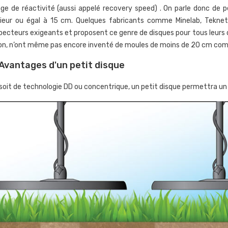
eurs
Nokta LEGEND2
m
age de réactivité (aussi appelé recovery speed) . On parle donc de 
TECH GR3 et
l
807
vues
rieur ou égal à 15 cm. Quelques fabricants comme Minelab, Teknet
d
Dans cet article on vous
pecteurs exigeants et proposent ce genre de disques pour tous leurs 
es
expliquer comment bien
on, n’ont même pas encore inventé de moules de moins de 20 cm comme
uide on vous explique
Da
régler le détecteur de métaux
Avantages d'un petit disque
en utiliser les
d
haut de gamme LEGEND2 de
 géophysiques
po
Nokta. S'il...
l soit de technologie DD ou concentrique, un petit disque permettra un
ch GR3 et GR4
br
Lire l'article
la.
le
Li