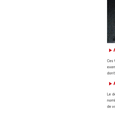
play_arrow
Ces 
exem
dont 
play_arrow
Le d
nomb
de vo