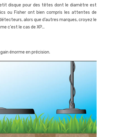
onnaie en bronze avec
or trouvée avec un
petit disque pour des têtes dont le diamètre est
e stylo nettoyeur fibre
détecteur
ics ou Fisher ont bien compris les attentes de
e verre
2029
vues
détecteurs, alors que d’autres marques, croyez le
654
vues
Michel a trouvé cette minuscule
 c'est le cas de XP...
ns cet article nous vous
monnaie mérovingienne en or
onnons plusieurs méthodes
avec son détecteur Minelab
ur nettoyer une monnaie en
Equinox; on vous explique...
 gain énorme en précision.
onze ancienne sans abimer
Lire l'article
..
re l'article