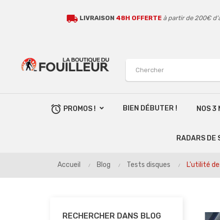
local_shipping
LIVRAISON
48H OFFERTE
à partir de 200€ d'
alarm
BIEN DÉBUTER !
PROMOS !
NOS 3
RADARS DE 
Accueil
Blog
Tests disques
L'utilité 
RECHERCHER DANS BLOG