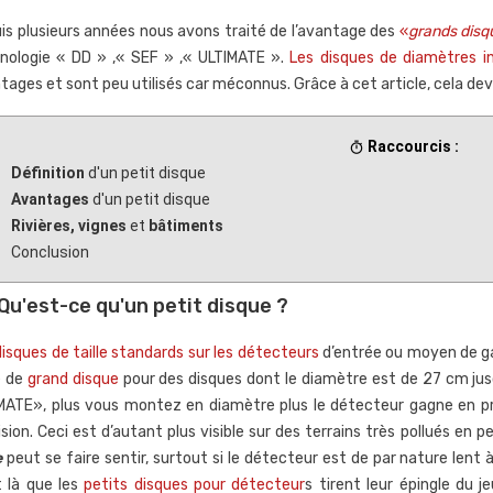
is plusieurs années nous avons traité de l’avantage des
«
grands disq
nologie « DD » ,« SEF » ,« ULTIMATE ».
Les disques de diamètres i
tages et sont peu utilisés car méconnus. Grâce à cet article, cela dev
Raccourcis :
timer
Définition
d'un petit disque
Avantages
d'un petit disque
Rivières, vignes
et
bâtiments
Conclusion
Qu'est-ce qu'un petit disque ?
disques de taille standards sur les détecteurs
d’entrée ou moyen de g
e de
grand disque
pour des disques dont le diamètre est de 27 cm jus
MATE», plus vous montez en diamètre plus le détecteur gagne en p
ision. Ceci est d’autant plus visible sur des terrains très pollués e
e
peut se faire sentir, surtout si le détecteur est de par nature lent à
 utiliser les
Comment bien régler un
C
t là que les
petits disques pour détecteur
s tirent leur épingle du 