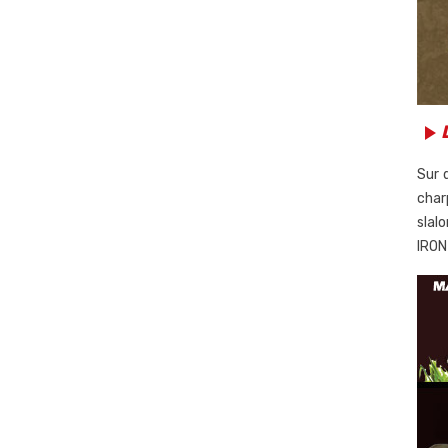
play_arrow
Sur 
char
slal
IRON