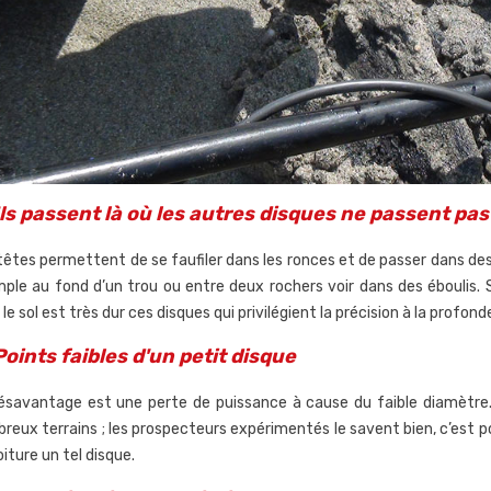
Ils passent là où les autres disques ne passent pas
têtes permettent de se faufiler dans les ronces et de passer dans des
ple au fond d’un trou ou entre deux rochers voir dans des éboulis. 
le sol est très dur ces disques qui privilégient la précision à la profon
Points faibles d'un petit disque
ésavantage est une perte de puissance à cause du faible diamètre. 
reux terrains ; les prospecteurs expérimentés le savent bien, c’est pou
iture un tel disque.