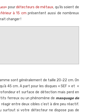
ues
»
pour
détecteurs de métaux
, qu’ils soient de
nférieur à 15 cm
présentent aussi de nombreux
rait changer !
amme sont généralement de taille 20-22 cm. On
qu’à 45 cm. A part pour les disques « SEF » et «
rofondeur et surface de détection mais perd en
n petits ferreux ou un phénomène de
masquage de
 réagir entre deux cibles c'est à dire peu réactif.
omment nettoyer une
Une très rare monnaie en
jeu surtout si votre détecteur ne dispose pas de