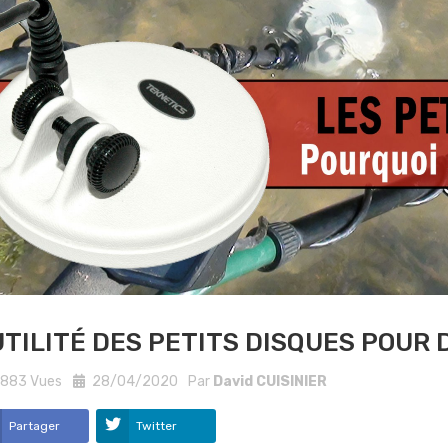
UTILITÉ DES PETITS DISQUES POU
883
Vues
28/04/2020
Par
David CUISINIER
Partager
Twitter