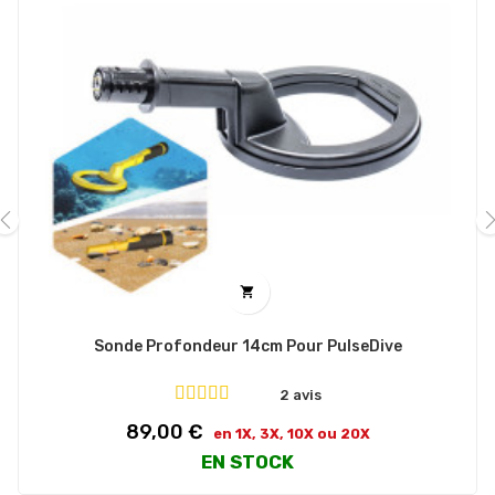
‹
›

Sonde Profondeur 14cm Pour PulseDive
2 avis
Prix
89,00 €
en 1X, 3X, 10X ou 20X
EN STOCK