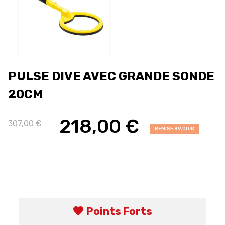
PULSE DIVE AVEC GRANDE SONDE
20CM
218,00 €
307,00 €
REMISE 89,00 €
favorite
Points Forts