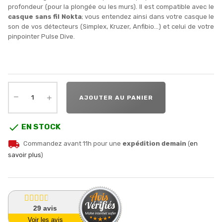
profondeur (pour la plongée ou les murs). Il est compatible avec le
casque sans fil Nokta
; vous entendez ainsi dans votre casque le
son de vos détecteurs (Simplex, Kruzer, Anfibio...) et celui de votre
pinpointer Pulse Dive.
AJOUTER AU PANIER

EN STOCK
local_shipping
Commandez avant 11h pour une
expédition demain
(
en
savoir plus
)
29
avis
Voir les avis