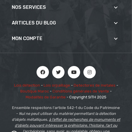

NOS SERVICES

ARTICLES DU BLOG

MON COMPTE
Lois détection
-
Lois orpaillage
-
Detectores de metales
-
Boutique Maroc
-
Conditions générales de Vente
-
Modalités de Garantie
- Copyright SITH 2025
Ensemble respectons l'article 542-1 du Code du Patrimoine
-
Nul ne peut utiliser du matériel permettant la détection
d’objets métalliques,
à l’effet de recherches de monuments et
d’objets pouvant intéresser la préhistoire, l’histoire, l’art ou
l’archéologie
, sans avoir, au préalable, obtenu une