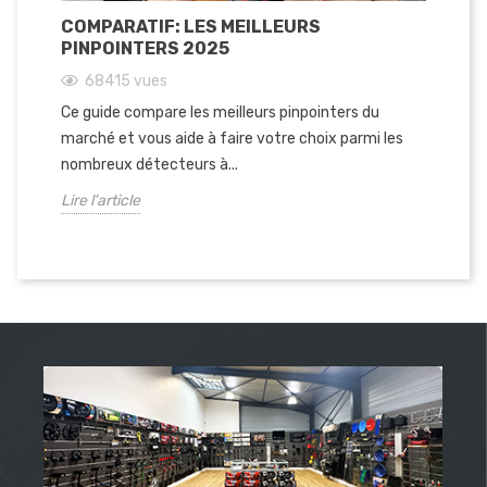
COMPARATIF: LES MEILLEURS
NO
PINPOINTERS 2025
EN
68415
vues
Ce guide compare les meilleurs pinpointers du
Le 
marché et vous aide à faire votre choix parmi les
int
nombreux détecteurs à...
pin
Lire l'article
Lir