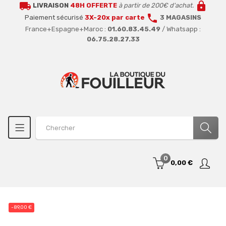
local_shipping
lock
LIVRAISON
48H OFFERTE
à partir de 200€ d'achat.
call
Paiement sécurisé
3X-20x par carte
3 MAGASINS
France+Espagne+Maroc :
01.60.83.45.49
/ Whatsapp :
06.75.28.27.33
0
0,00 €
-89,00 €