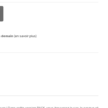
n demain
(
en savoir plus
)
eurs ! Dans cette version PACK, vous trouverez le sac, le casque et