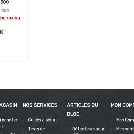
2500
 +30%
 3X, 10X ou
CK
AGASIN
NOS SERVICES
ARTICLES DU
MON COM
BLOG
i acheter
Guides d'achat
Mon Com
us
Tests de
Détecteurs pour
Mes com