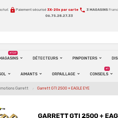
lock
call
achat.
Paiement sécurisé
3X-20x par carte
3 MAGASINS
Franc
06.75.28.27.33
#TOP
 MAGASINS
DÉTECTEURS
PINPOINTERS
DI
#1
SOL
AIMANTS
ORPAILLAGE
CONSEILS
omotions Garrett
Garrett GTI 2500 + EAGLE EYE
GARRETT GTI 2500 + EA