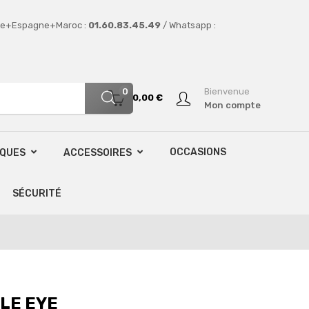
e+Espagne+Maroc :
01.60.83.45.49
/ Whatsapp :
0
Bienvenue
0,00 €
Mon compte
OCCASIONS
SQUES
ACCESSOIRES
SÉCURITÉ
GLE EYE