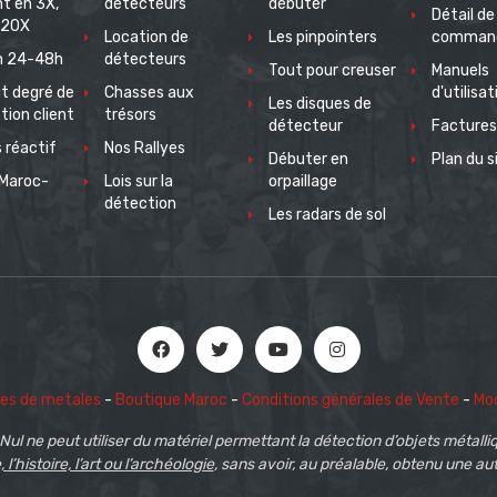
t en 3X,
détecteurs
débuter
Détail de
 20X
Location de
Les pinpointers
comman
on 24-48h
détecteurs
Tout pour creuser
Manuels
t degré de
Chasses aux
d'utilisat
Les disques de
tion client
trésors
détecteur
Factures
 réactif
Nos Rallyes
Débuter en
Plan du s
Maroc-
Lois sur la
orpaillage
e
détection
Les radars de sol
es de metales
-
Boutique Maroc
-
Conditions générales de Vente
-
Mod
Nul ne peut utiliser du matériel permettant la détection d’objets métalli
 l’histoire, l’art ou l’archéologie
, sans avoir, au préalable, obtenu une au