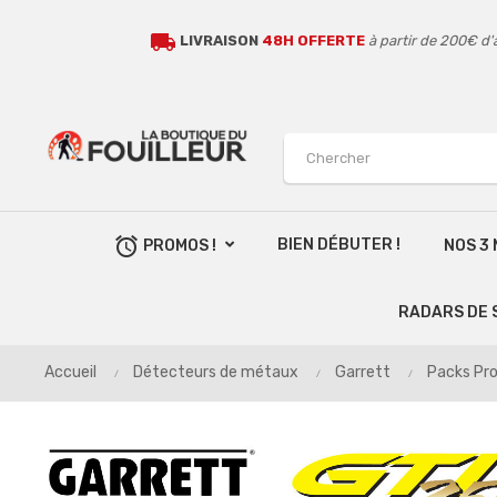
local_shipping
LIVRAISON
48H OFFERTE
à partir de 200€ d'
alarm
BIEN DÉBUTER !
PROMOS !
NOS 3
RADARS DE 
Accueil
Détecteurs de métaux
Garrett
Packs Pr