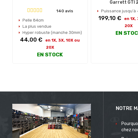
Garrett GTI 
140 avis
Puissance jusqu'à
Prix
199,10 €
en 1X,
Pelle 84cm
20X
La plus vendue
EN STO
Hyper robuste (manche 30mm)
Prix
44,00 €
en 1X, 3X, 10X ou
20X
EN STOCK
NOTRE M
Pourquo
chez no