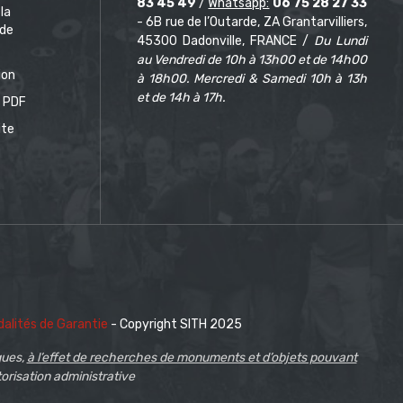
83 45 49
/
Whatsapp:
06 75 28 27 33
 la
- 6B rue de l’Outarde, ZA Grantarvilliers,
de
45300 Dadonville, FRANCE /
Du Lundi
au Vendredi de 10h à 13h00 et de 14h00
ion
à 18h00. Mercredi & Samedi 10h à 13h
et de 14h à 17h.
 PDF
ite
alités de Garantie
- Copyright SITH 2025
ques,
à l’effet de recherches de monuments et d’objets pouvant
torisation administrative