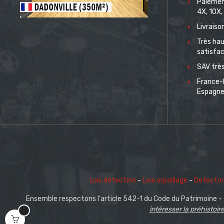
Paiemen
4X, 10X,
Livrais
Très hau
satisfac
SAV très
France-
Espagn
Lois détection
-
Lois orpaillage
-
Detector
Ensemble respectons l'article 542-1 du Code du Patrimoine -
intéresser la préhistoire,