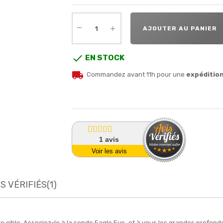
AJOUTER AU PANIER

EN STOCK
local_shipping
Commandez avant 11h pour une
expéditio
1
avis
Voir les avis
S VÉRIFIÉS(1)
e cible. Associez-le à la sonde Eagle Eye, et à vous les grandes profond