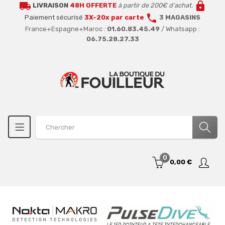
local_shipping
lock
LIVRAISON
48H OFFERTE
à partir de 200€ d'achat.
call
Paiement sécurisé
3X-20x par carte
3 MAGASINS
France+Espagne+Maroc :
01.60.83.45.49
/ Whatsapp :
06.75.28.27.33
0
0,00 €