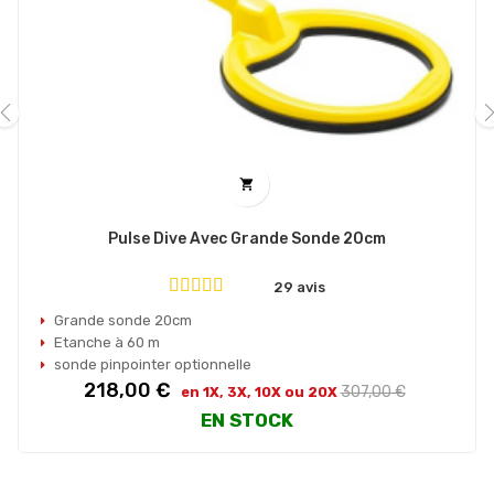
‹
›

Pulse Dive Avec Grande Sonde 20cm
29 avis
Grande sonde 20cm
Etanche à 60 m
sonde pinpointer optionnelle
Prix
Prix
218,00 €
307,00 €
en 1X, 3X, 10X ou 20X
habituel
EN STOCK