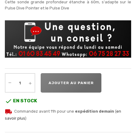
Cette sonde grande profondeur étanche à 60m, s'adapte sur le
Pulse Dive Pointer et le Pulse Dive
AJOUTER AU PANIER

EN STOCK
local_shipping
Commandez avant 11h pour une
expédition demain
(
en
savoir plus
)