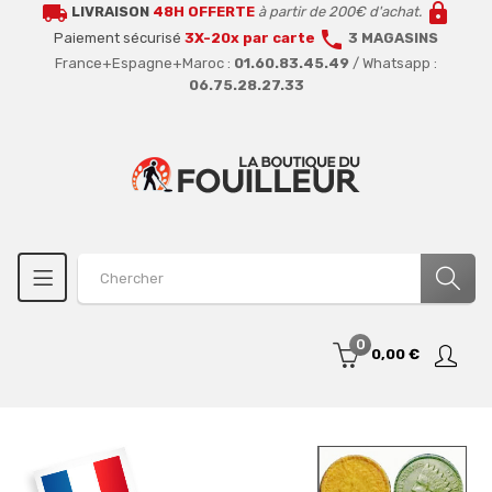
local_shipping
lock
LIVRAISON
48H OFFERTE
à partir de 200€ d'achat.
call
Paiement sécurisé
3X-20x par carte
3 MAGASINS
France+Espagne+Maroc :
01.60.83.45.49
/ Whatsapp :
06.75.28.27.33
0
0,00 €