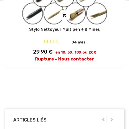
‹
›

Stylo Nettoyeur Multipen + 8 Mines
84 avis
Prix
29,90 €
en 1X, 3X, 10X ou 20X
Rupture - Nous contacter
ARTICLES LIÉS