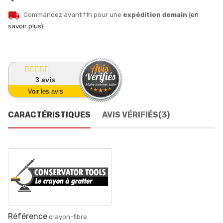
local_shipping
Commandez avant 11h pour une
expédition demain
(
en
savoir plus
)
3
avis
Voir les avis
CARACTÉRISTIQUES
AVIS VÉRIFIÉS(3)
Référence
crayon-fibre