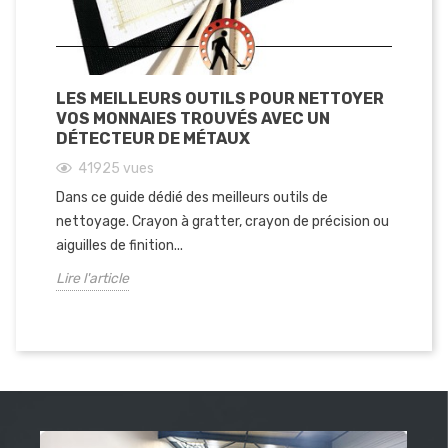
LES MEILLEURS OUTILS POUR NETTOYER
CO
VOS MONNAIES TROUVÉS AVEC UN
DÉTECTEUR DE MÉTAUX
Ce
41925
vues
pr
Dans ce guide dédié des meilleurs outils de
av
nettoyage. Crayon à gratter, crayon de précision ou
Lir
aiguilles de finition...
Lire l'article