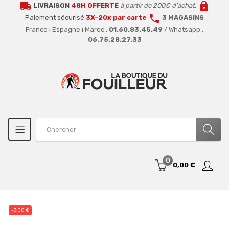
local_shipping
lock
LIVRAISON
48H OFFERTE
à partir de 200€ d'achat.
call
Paiement sécurisé
3X-20x par carte
3 MAGASINS
France+Espagne+Maroc :
01.60.83.45.49
/ Whatsapp :
06.75.28.27.33
0
0,00 €
-3,00 €