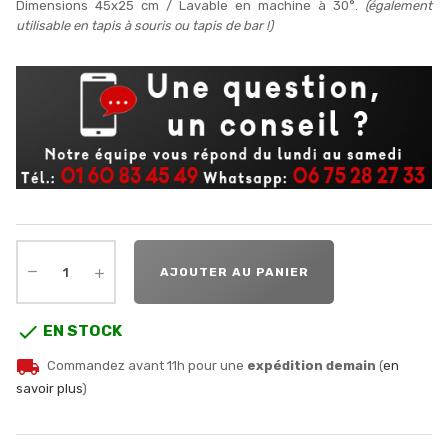
Dimensions 45x25 cm / Lavable en machine à 30°.
(également
utilisable en tapis à souris ou tapis de bar !)
AJOUTER AU PANIER

EN STOCK
local_shipping
Commandez avant 11h pour une
expédition demain
(
en
savoir plus
)