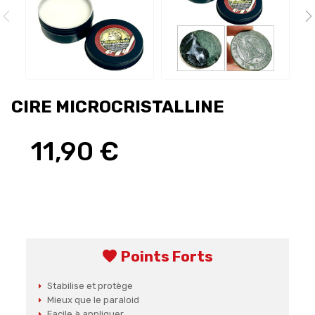
CIRE MICROCRISTALLINE
11,90 €
favorite
Points Forts
Stabilise et protège
Mieux que le paraloid
Facile à appliquer