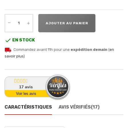
AJOUTER AU PANIER

EN STOCK
local_shipping
Commandez avant 11h pour une
expédition demain
(
en
savoir plus
)
17
avis
Voir les avis
CARACTÉRISTIQUES
AVIS VÉRIFIÉS(17)