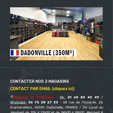
CONTACTER NOS 2 MAGASINS
CONTACT PAR EMAIL (cliquez ici)
Magasin de Pithiviers :
Tél.:
01 60 83 45 49
/
Whatsapp:
06 75 28 27 33
- 6B rue de l’Outarde, ZA
Grantarvilliers, 45300 Dadonville, FRANCE /
Du Lundi au
Vendredi de 10h à 13h00 et de 14h00 à 18h00. Mercredi &