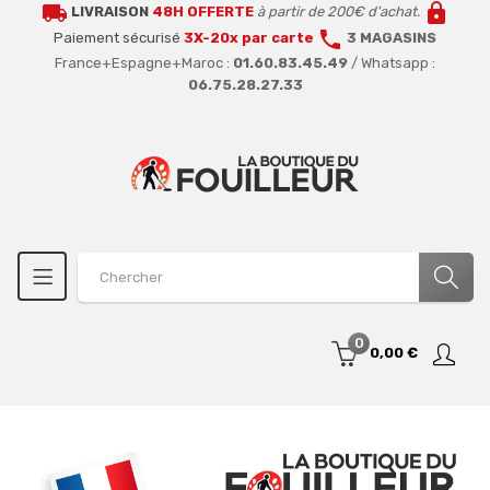
local_shipping
lock
LIVRAISON
48H OFFERTE
à partir de 200€ d'achat.
call
Paiement sécurisé
3X-20x par carte
3 MAGASINS
France+Espagne+Maroc :
01.60.83.45.49
/ Whatsapp :
06.75.28.27.33
0
0,00 €