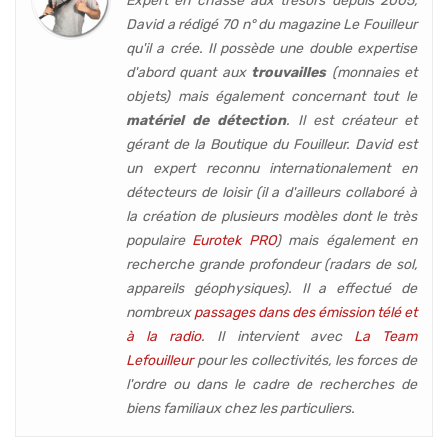
Expert en chasse aux trésors depuis 2005,
David a rédigé 70 n° du magazine Le Fouilleur
qu'il a crée. Il possède une double expertise
d'abord quant aux
trouvailles
(monnaies et
objets) mais également concernant tout le
matériel de détection
. Il est créateur et
gérant de la Boutique du Fouilleur. David est
un expert reconnu internationalement en
détecteurs de loisir (
il a d'ailleurs collaboré à
la création de plusieurs modèles dont le très
populaire
Eurotek PRO
) mais également en
recherche grande profondeur (
radars de sol,
appareils géophysiques
). Il a effectué de
nombreux
passages dans des émission télé et
à la radio
. Il intervient avec
La Team
Lefouilleur
pour les collectivités, les forces de
l'ordre ou dans le cadre de recherches de
biens familiaux chez les particuliers.