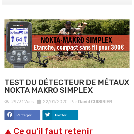
TEST DU DÉTECTEUR DE MÉTAUX
NOKTA MAKRO SIMPLEX
29731
Vues
22/01/2020
Par
David CUISINIER
Partager
Twitter
Ce qu'il faut retenir
warning