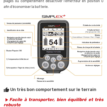
plages ou complètement désactiver l'émetteur en position 0
afin d'économiser la batterie.
Un très bon comportement sur le terrain
thumb_up
Facile à transporter, bien équilibré et très
play_arrow
robuste