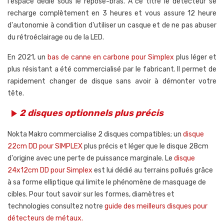
l'espace dédié sous le repose-bras.
A ce titre le détecteur se
recharge complètement en 3 heures et vous assure 12 heure
d'autonomie à condition d'utiliser un casque et de ne pas abuser
du rétroéclairage ou de la LED.
En 2021, un
bas de canne en carbone pour Simplex
plus léger et
plus résistant a été commercialisé par le fabricant. Il permet de
rapidement changer de disque sans avoir à démonter votre
tête.
2 disques optionnels plus précis
play_arrow
Nokta Makro commercialise 2 disques compatibles; un
disque
22cm DD pour SIMPLEX
plus précis et léger que le disque 28cm
d'origine avec une perte de puissance marginale. Le
disque
24x12cm DD pour Simplex
est lui dédié au terrains pollués grâce
à sa forme elliptique qui limite le phénomène de masquage de
cibles. Pour tout savoir sur les formes, diamètres et
technologies consultez notre
guide des meilleurs disques pour
détecteurs de métaux.