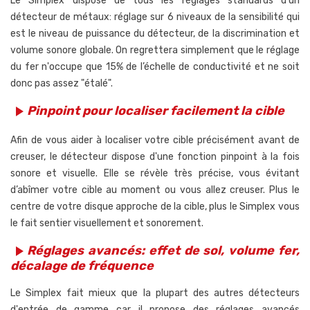
Le Simplex dispose de tous les réglages standards d'un
détecteur de métaux: réglage sur 6 niveaux de la sensibilité qui
est le niveau de puissance du détecteur, de la discrimination et
volume sonore globale. On regrettera simplement que le réglage
du fer n'occupe que 15% de l’échelle de conductivité et ne soit
donc pas assez "étalé".
Pinpoint pour localiser facilement la cible
play_arrow
Afin de vous aider à localiser votre cible précisément avant de
creuser, le détecteur dispose d'une fonction pinpoint à la fois
sonore et visuelle. Elle se révèle très précise, vous évitant
d’abîmer votre cible au moment ou vous allez creuser. Plus le
centre de votre disque approche de la cible, plus le Simplex vous
le fait sentier visuellement et sonorement.
Réglages avancés: effet de sol, volume fer,
play_arrow
décalage de fréquence
Le Simplex fait mieux que la plupart des autres détecteurs
d'entrée de gamme car il propose des réglages avancés