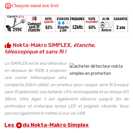
Chargeur mural non livré
sentiment_very_dissatisfied
Nokta-Makro SIMPLEX,
étanche,
thumb_up
télescopique et sans fil !
Le SIMPLEX est le seul détecteur
en dessous de 700€ à proposer
une canne téléscopique ultra
compacte (63cm pliée), un emeteur pour casque sans fil (casque
sans fil optionnel), une batterie LiPo rechargeable et un disque DD
28cm. Ultra léger, il est également étanche jusqu'à 3m de
profondeur et embarque lampe LED et poignée vibrante. Vous
pouvez également le mettre à jour via USB.
Les
du Nokta-Makro Simplex
add_circle