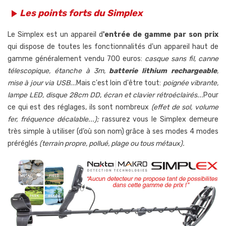
Les points forts du Simplex
play_arrow
Le Simplex est un appareil d
'entrée de gamme par son prix
qui dispose de toutes les fonctionnalités d'un appareil haut de
gamme généralement vendu 700 euros:
casque sans fil, canne
télescopique, étanche à 3m,
batterie lithium rechargeable
,
mise à jour via USB...
Mais c'est loin d'être tout:
poignée vibrante,
lampe LED, disque 28cm DD
,
écran et clavier rétroéclairés...
Pour
ce qui est des réglages, ils sont nombreux
(effet de sol, volume
fer, fréquence décalable...);
rassurez vous le Simplex demeure
très simple à utiliser (d’où son nom) grâce à ses modes 4 modes
préréglés
(terrain propre, pollué, plage ou tous métaux).