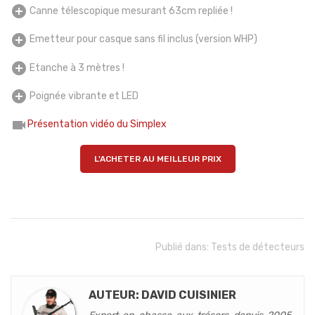
add_circle
Canne télescopique mesurant 63cm repliée !
add_circle
Emetteur pour casque sans fil inclus (version WHP)
add_circle
Etanche à 3 mètres !
add_circle
Poignée vibrante et LED
videocam
Présentation vidéo du Simplex
L'ACHETER AU MEILLEUR PRIX
Publié dans:
Tests de détecteurs
AUTEUR: DAVID CUISINIER