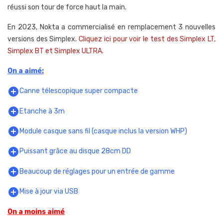
réussi son tour de force haut la main.
En 2023, Nokta a commercialisé en remplacement 3 nouvelles
versions des Simplex.
Cliquez ici pour voir le test des Simplex LT,
Simplex BT et Simplex ULTRA.
On a aimé:
add_circle
Canne télescopique super compacte
add_circle
Etanche à 3m
add_circle
Module casque sans fil (casque inclus la version WHP)
add_circle
Puissant grâce au disque 28cm DD
add_circle
Beaucoup de réglages pour un entrée de gamme
add_circle
Mise à jour via USB
On a moins aimé