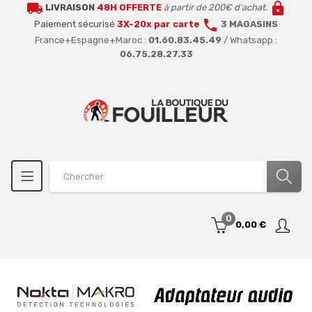
local_shipping
lock
LIVRAISON
48H OFFERTE
à partir de 200€ d'achat.
call
Paiement sécurisé
3X-20x par carte
3 MAGASINS
France+Espagne+Maroc :
01.60.83.45.49
/ Whatsapp :
06.75.28.27.33
0
0,00 €