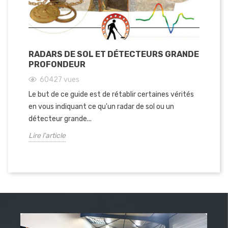
RADARS DE SOL ET DÉTECTEURS GRANDE
LE
PROFONDEUR
G
60427
vues
Le but de ce guide est de rétablir certaines vérités
Fo
en vous indiquant ce qu'un radar de sol ou un
réf
détecteur grande...
la 
Lire l'article
Lir