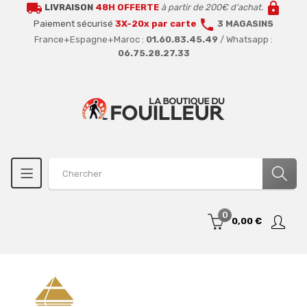
local_shipping
lock
LIVRAISON
48H OFFERTE
à partir de 200€ d'achat.
call
Paiement sécurisé
3X-20x par carte
3 MAGASINS
France+Espagne+Maroc :
01.60.83.45.49
/ Whatsapp :
06.75.28.27.33
0
0,00 €