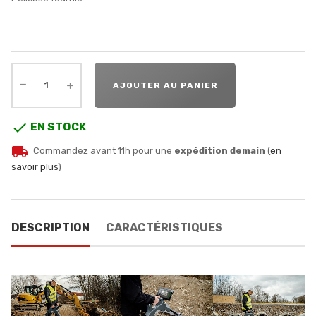
AJOUTER AU PANIER

EN STOCK
local_shipping
Commandez avant 11h pour une
expédition demain
(
en
savoir plus
)
DESCRIPTION
CARACTÉRISTIQUES