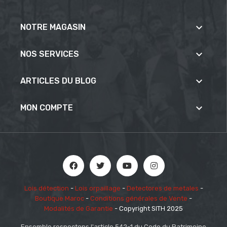

NOTRE MAGASIN

NOS SERVICES

ARTICLES DU BLOG

MON COMPTE
Lois détection
-
Lois orpaillage
-
Detectores de metales
-
Boutique Maroc
-
Conditions générales de Vente
-
Modalités de Garantie
- Copyright SITH 2025
Ensemble respectons l'article 542-1 du Code du Patrimoine