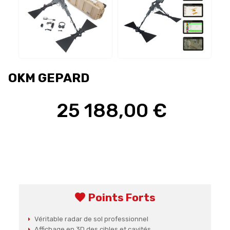
OKM GEPARD
25 188,00 €
favorite
Points Forts
Véritable radar de sol professionnel
Affichage en 3D des cibles et cavités