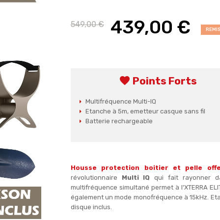
439,00 €
549,00 €
REMIS
favorite
Points Forts
Multifréquence Multi-IQ
Etanche à 5m, emetteur casque sans fil
Batterie rechargeable
Housse protection boitier et pelle offe
révolutionnaire
Multi IQ
qui fait rayonner d
multifréquence simultané permet à l'XTERRA ELIT
également un mode monofréquence à 15kHz. Etanc
disque inclus.