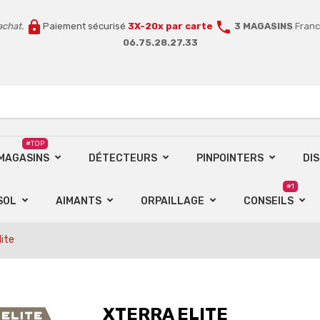
lock
call
achat.
Paiement sécurisé
3X-20x par carte
3 MAGASINS
Franc
06.75.28.27.33
#TOP
 MAGASINS
DÉTECTEURS
PINPOINTERS
DI
#1
SOL
AIMANTS
ORPAILLAGE
CONSEILS
ite
XTERRA ELITE