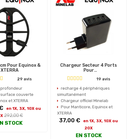
cm Pour Equinox &
Chargeur Secteur 4 Ports
XTERRA
Pour
Equinox/XTERRA/Manticore
29 avis
19 avis
 profondeur
recharge 4 périphériques
 surface couverte
simultanément
inox et XTERRA
Chargeur officiel Minelab
 €
Pour Manticore, Equinox et
N
en 1X, 3X, 10X ou
XTERRA
Prix
292,00 €
0X
Prix
37,00 €
en 1X, 3X, 10X ou
habituel
N STOCK
20X
EN STOCK