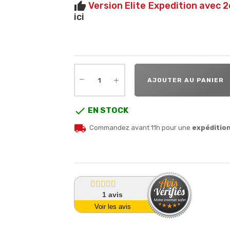
Version Elite Expedition avec 
thumb_up
ici
AJOUTER AU PANIER

EN STOCK
local_shipping
Commandez avant 11h pour une
expéditio
1
avis
Voir les avis