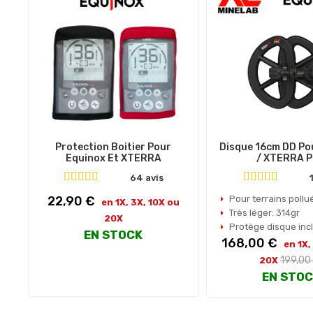
Protection Boitier Pour
Disque 16cm DD Po
Equinox Et XTERRA
/ XTERRA 
64 avis
Prix
22,90 €
Pour terrains pollué
en 1X, 3X, 10X ou
Très léger: 314gr
20X
Protège disque inc
EN STOCK
Prix
168,00 €
en 1X,
Prix
199,00
20X
habitue
EN STO