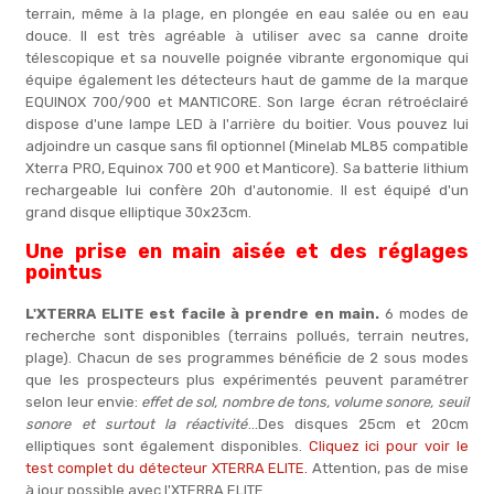
terrain, même à la plage, en plongée en eau salée ou en eau
douce. Il est très agréable à utiliser avec sa canne droite
télescopique et sa nouvelle poignée vibrante ergonomique qui
équipe également les détecteurs haut de gamme de la marque
EQUINOX 700/900 et MANTICORE. Son large écran rétroéclairé
dispose d'une lampe LED à l'arrière du boitier. Vous pouvez lui
adjoindre un casque sans fil optionnel (Minelab ML85 compatible
Xterra PRO, Equinox 700 et 900 et Manticore). Sa batterie lithium
rechargeable lui confère 20h d'autonomie. Il est équipé d'un
grand disque elliptique 30x23cm.
Une prise en main aisée et des réglages
pointus
L'XTERRA ELITE est facile à prendre en main.
6 modes de
recherche sont disponibles (terrains pollués, terrain neutres,
plage). Chacun de ses programmes bénéficie de 2 sous modes
que les prospecteurs plus expérimentés peuvent paramétrer
selon leur envie:
effet de sol, nombre de tons, volume sonore, seuil
sonore et surtout la réactivité
...Des disques 25cm et 20cm
elliptiques sont également disponibles.
Cliquez ici pour voir le
test complet du détecteur XTERRA ELITE.
Attention, pas de mise
à jour possible avec l'XTERRA ELITE.