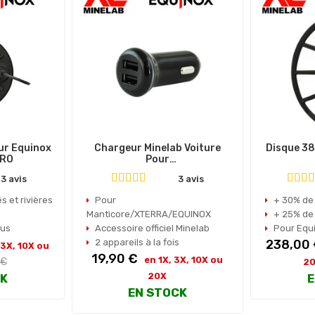
ur Equinox
Chargeur Minelab Voiture
Disque 38
PRO
Pour
Equinox/XTERRAManticore
13 avis
3 avis
s et rivières
Pour
+ 30% de
Manticore/XTERRA/EQUINOX
+ 25% de
lus
Accessoire officiel Minelab
Pour Equ
Prix
2 appareils à la fois
238,00
 3X, 10X ou
Prix
19,90 €
en 1X, 3X, 10X ou
 €
2
l
20X
CK
E
EN STOCK