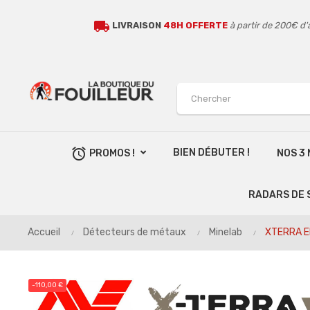
local_shipping
LIVRAISON
48H OFFERTE
à partir de 200€ d'
alarm
BIEN DÉBUTER !
PROMOS !
NOS 3
RADARS DE 
Accueil
Détecteurs de métaux
Minelab
XTERRA El
-110,00 €