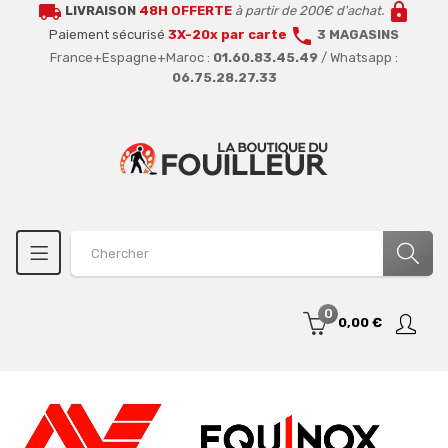
local_shipping
lock
LIVRAISON
48H OFFERTE
à partir de 200€ d'achat.
call
Paiement sécurisé
3X-20x par carte
3 MAGASINS
France+Espagne+Maroc :
01.60.83.45.49
/ Whatsapp :
06.75.28.27.33
0
0,00 €