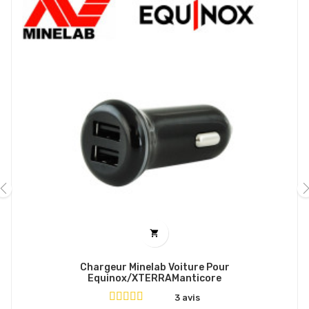
‹
›

Chargeur Minelab Voiture Pour
Equinox/XTERRAManticore
3 avis