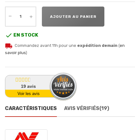
AJOUTER AU PANIER

EN STOCK
local_shipping
Commandez avant 11h pour une
expédition demain
(
en
savoir plus
)
19
avis
Voir les avis
CARACTÉRISTIQUES
AVIS VÉRIFIÉS(19)