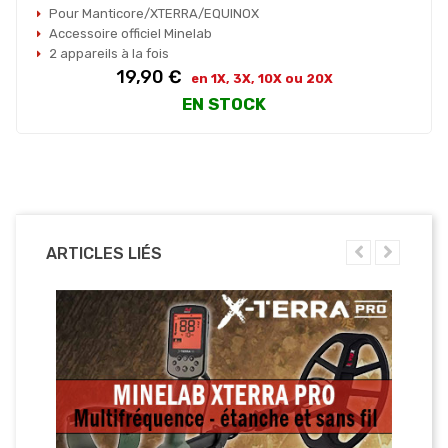
Pour Manticore/XTERRA/EQUINOX
Accessoire officiel Minelab
2 appareils à la fois
Prix
19,90 €
en 1X, 3X, 10X ou 20X
EN STOCK
ARTICLES LIÉS