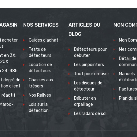
AGASIN
NOS SERVICES
ARTICLES DU
MON COM
BLOG
i acheter
Guides d'achat
Mon Com
us
Tests de
Détecteurs pour
Mes com
t en 3X,
détecteurs
débuter
Détail de
 20X
Location de
Les pinpointers
comman
on 24-48h
détecteurs
Tout pour creuser
Manuels
t degré de
Chasses aux
d'utilisat
Les disques de
tion client
trésors
détecteur
Factures
 réactif
Nos Rallyes
Débuter en
Plan du s
Maroc-
Lois sur la
orpaillage
e
détection
Les radars de sol