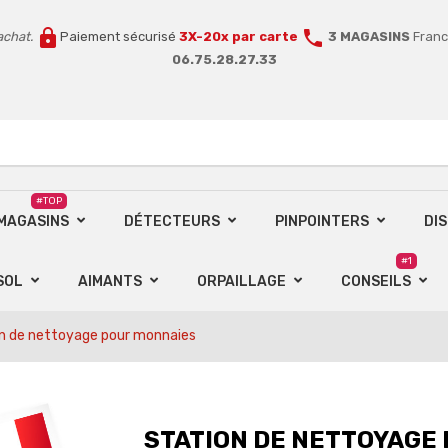
lock
call
achat.
Paiement sécurisé
3X-20x par carte
3 MAGASINS
Franc
06.75.28.27.33
#TOP
 MAGASINS
DÉTECTEURS
PINPOINTERS
DI
#1
SOL
AIMANTS
ORPAILLAGE
CONSEILS
n de nettoyage pour monnaies
STATION DE NETTOYAGE