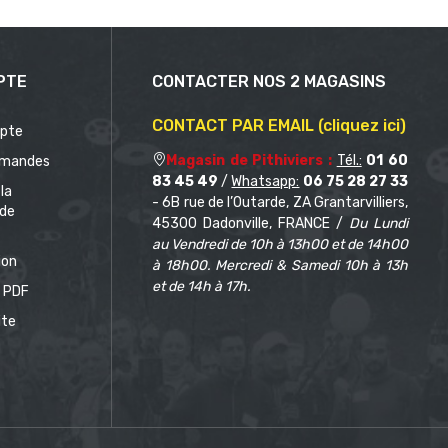
PTE
CONTACTER NOS 2 MAGASINS
CONTACT PAR EMAIL (cliquez ici)
pte
Magasin de Pithiviers :
Tél.:
01 60
mandes
83 45 49
/
Whatsapp:
06 75 28 27 33
 la
- 6B rue de l’Outarde, ZA Grantarvilliers,
de
45300 Dadonville, FRANCE /
Du Lundi
au Vendredi de 10h à 13h00 et de 14h00
ion
à 18h00. Mercredi & Samedi 10h à 13h
et de 14h à 17h.
 PDF
ite