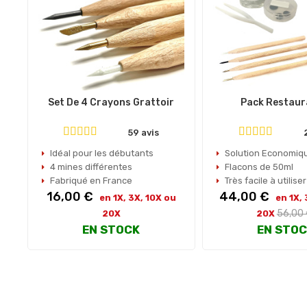
Set De 4 Crayons Grattoir
Pack Restaur
59 avis
Idéal pour les débutants
Solution Economiq
4 mines différentes
Flacons de 50ml
Fabriqué en France
Très facile à utiliser
Prix
Prix
16,00 €
44,00 €
en 1X, 3X, 10X ou
en 1X,
Prix
56,00
20X
20X
habitu
EN STOCK
EN STO