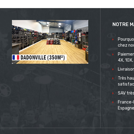
NOTRE M
Pourquo
chez no
Paiemen
4X, 10X,
Livrais
Très hau
satisfac
SAV très
France-
Espagn