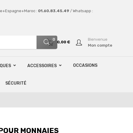
e+Espagne+Maroc :
01.60.83.45.49
/ Whatsapp :
0
Bienvenue
0,00 €
Mon compte
OCCASIONS
SQUES
ACCESSOIRES
SÉCURITÉ
 POUR MONNAIES