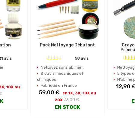
ation
Pack Nettoyage Débutant
Crayo
Précis
21 avis
58 avis
ue
Nettoyez sans abimer !
Nettoyag
8 outils mécaniques et
5 types 
chimiques
N'abime p
Prix
Fabriqué en France
12,90 
 3X, 10X ou
Prix
59,00 €
en 1X, 3X, 10X ou
 €
Prix
el
73,00 €
20X
CK
E
habituel
EN STOCK