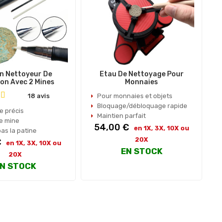
n Nettoyeur De
Etau De Nettoyage Pour
ion Avec 2 Mines
Monnaies
18 avis
Pour monnaies et objets
Bloquage/débloquage rapide
e précis
Maintien parfait
de mine
Prix
54,00 €
en 1X, 3X, 10X ou
as la patine
20X
€
en 1X, 3X, 10X ou
EN STOCK
20X
N STOCK