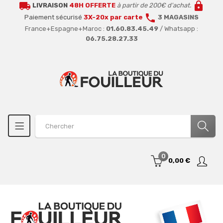
local_shipping
lock
LIVRAISON
48H OFFERTE
à partir de 200€ d'achat.
call
Paiement sécurisé
3X-20x par carte
3 MAGASINS
France+Espagne+Maroc :
01.60.83.45.49
/ Whatsapp :
06.75.28.27.33
0
0,00 €