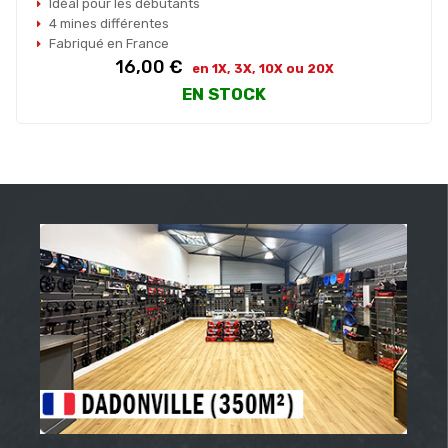
Idéal pour les débutants
4 mines différentes
Fabriqué en France
Prix
16,00 €
en 1X, 3X, 10X ou 20X
EN STOCK