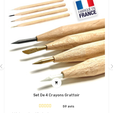
‹
›

Set De 4 Crayons Grattoir
59 avis