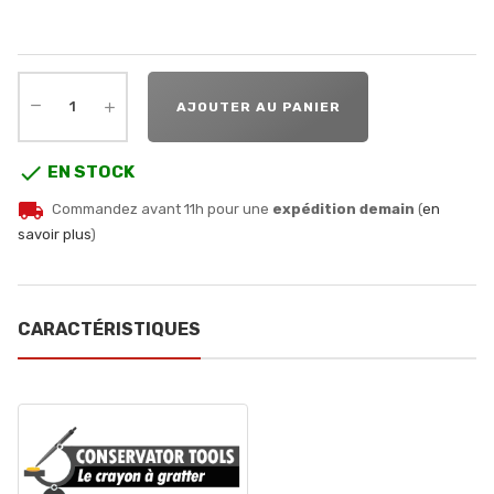
AJOUTER AU PANIER

EN STOCK
local_shipping
Commandez avant 11h pour une
expédition demain
(
en
savoir plus
)
CARACTÉRISTIQUES