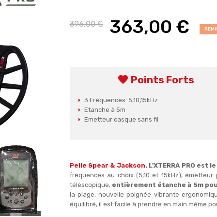
363,00 €
396,00 €
REMI
favorite
Points Forts
3 Fréquences: 5,10,15kHz
Etanche à 5m
Emetteur casque sans fil
Pelle Spear & Jackson.
L'XTERRA PRO est le 
fréquences au choix (5,10 et 15kHz), émetteu
téléscopique,
entièrement étanche à 5m pou
la plage, nouvelle poignée vibrante ergonomiqu
équilibré, il est facile à prendre en main même p