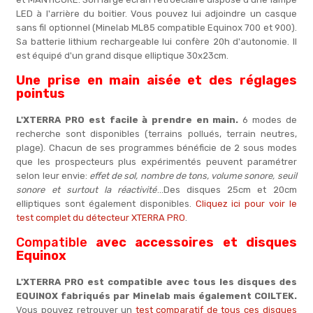
LED à l'arrière du boitier. Vous pouvez lui adjoindre un casque
sans fil optionnel (Minelab ML85 compatible Equinox 700 et 900).
Sa batterie lithium rechargeable lui confère 20h d'autonomie. Il
est équipé d'un grand disque elliptique 30x23cm.
Une prise en main aisée et des réglages
pointus
L'XTERRA PRO est facile à prendre en main.
6 modes de
recherche sont disponibles (terrains pollués, terrain neutres,
plage). Chacun de ses programmes bénéficie de 2 sous modes
que les prospecteurs plus expérimentés peuvent paramétrer
selon leur envie:
effet de sol, nombre de tons, volume sonore, seuil
sonore et surtout la réactivité
...Des disques 25cm et 20cm
elliptiques sont également disponibles.
Cliquez ici pour voir le
test complet du détecteur XTERRA PRO
.
Compatible
avec accessoires et disques
Equinox
L'XTERRA PRO est compatible avec tous les disques des
EQUINOX fabriqués par Minelab mais également COILTEK.
Vous pouvez retrouver un
test comparatif de tous ces disques