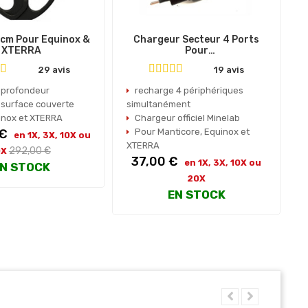
cm Pour Equinox &
Chargeur Secteur 4 Ports
C
XTERRA
Pour
Equinox/XTERRA/Manticore
29 avis
19 avis
 profondeur
recharge 4 périphériques
 surface couverte
simultanément
M
inox et XTERRA
Chargeur officiel Minelab
 €
Pour Manticore, Equinox et
en 1X, 3X, 10X ou
P
XTERRA
Prix
292,00 €
0X
Prix
37,00 €
en 1X, 3X, 10X ou
habituel
N STOCK
20X
EN STOCK