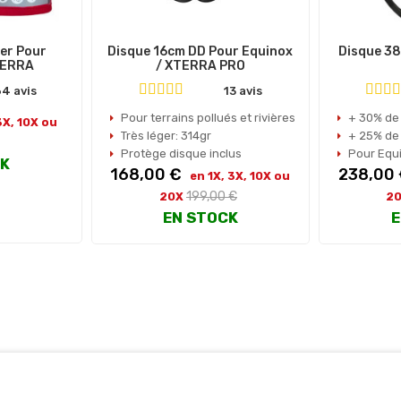
ier Pour
Disque 16cm DD Pour Equinox
Disque 38
TERRA
/ XTERRA PRO
4 avis
13 avis
Pour terrains pollués et rivières
+ 30% de
3X, 10X ou
Très léger: 314gr
+ 25% de
Protège disque inclus
Pour Equ
CK
Prix
Prix
168,00 €
238,00
en 1X, 3X, 10X ou
Prix
199,00 €
20X
2
habituel
EN STOCK
E