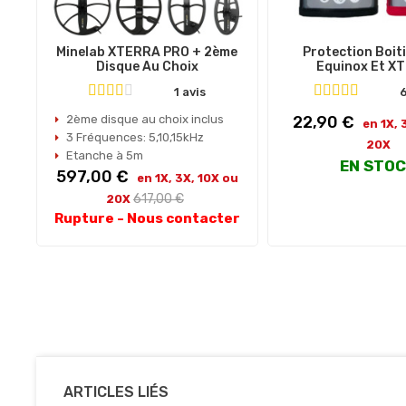
Minelab XTERRA PRO + 2ème
Protection Boit
Disque Au Choix
Equinox Et X
1 avis
6
Prix
2ème disque au choix inclus
22,90 €
en 1X, 
3 Fréquences: 5,10,15kHz
20X
Etanche à 5m
EN STO
Prix
597,00 €
en 1X, 3X, 10X ou
Prix
617,00 €
20X
habituel
Rupture - Nous contacter
ARTICLES LIÉS