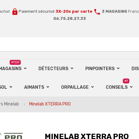
lock
call
achat.
Paiement sécurisé
3X-20x par carte
3 MAGASINS
Franc
06.75.28.27.33
#TOP
 MAGASINS
DÉTECTEURS
PINPOINTERS
DI
#1
SOL
AIMANTS
ORPAILLAGE
CONSEILS
s Minelab
Minelab XTERRA PRO
MINELAB XTERRA PRO