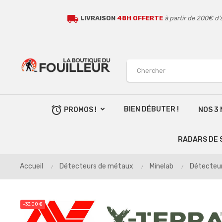
local_shipping
LIVRAISON
48H OFFERTE
à partir de 200€ d'
alarm
BIEN DÉBUTER !
PROMOS !
NOS 3
RADARS DE 
Accueil
Détecteurs de métaux
Minelab
Détecteur
-33,00 €