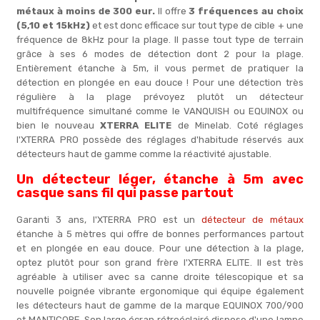
métaux à moins de 300 eur.
Il offre
3 fréquences au choix
(5,10 et 15kHz)
et est donc efficace sur tout type de cible + une
fréquence de 8kHz pour la plage. Il passe tout type de terrain
grâce à ses 6 modes de détection dont 2 pour la plage.
Entièrement étanche à 5m, il vous permet de pratiquer la
détection en plongée en eau douce ! Pour une détection très
régulière à la plage prévoyez plutôt un détecteur
multifréquence simultané comme le VANQUISH ou EQUINOX ou
bien le nouveau
XTERRA ELITE
de Minelab. Coté réglages
l'XTERRA PRO possède des réglages d'habitude réservés aux
détecteurs haut de gamme comme la réactivité ajustable.
Un détecteur léger, étanche à 5m avec
casque sans fil qui passe partout
Garanti 3 ans, l'XTERRA PRO est un
détecteur de métaux
étanche à 5 mètres qui offre de bonnes performances partout
et en plongée en eau douce. Pour une détection à la plage,
optez plutôt pour son grand frère l'XTERRA ELITE. Il est très
agréable à utiliser avec sa canne droite télescopique et sa
nouvelle poignée vibrante ergonomique qui équipe également
les détecteurs haut de gamme de la marque EQUINOX 700/900
et MANTICORE. Son large écran rétroéclairé dispose d'une lampe