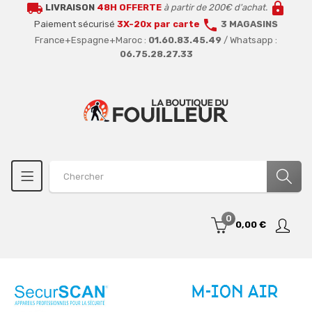
local_shipping
lock
LIVRAISON
48H OFFERTE
à partir de 200€ d'achat.
call
Paiement sécurisé
3X-20x par carte
3 MAGASINS
France+Espagne+Maroc :
01.60.83.45.49
/ Whatsapp :
06.75.28.27.33
0
0,00 €