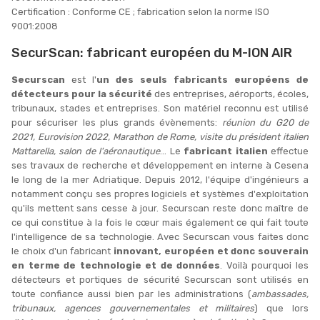
Certification : Conforme CE ; fabrication selon la norme ISO
9001:2008
SecurScan: fabricant européen du M-ION AIR
Securscan
est l'
un des seuls fabricants européens de
détecteurs pour la sécurité
des entreprises, aéroports, écoles,
tribunaux, stades et entreprises. Son matériel reconnu est utilisé
pour sécuriser les plus grands évènements:
réunion du G20 de
2021, Eurovision 2022, Marathon de Rome, visite du président italien
Mattarella, salon de l'aéronautique
... Le
fabricant italien
effectue
ses travaux de recherche et développement en interne à Cesena
le long de la mer Adriatique. Depuis 2012, l'équipe d'ingénieurs a
notamment conçu ses propres logiciels et systèmes d'exploitation
qu'ils mettent sans cesse à jour. Securscan reste donc maître de
ce qui constitue à la fois le cœur mais également ce qui fait toute
l'intelligence de sa technologie. Avec Securscan vous faites donc
le choix d'un fabricant
innovant, européen et donc souverain
en terme de technologie et de données
. Voilà pourquoi les
détecteurs et portiques de sécurité Securscan sont utilisés en
toute confiance aussi bien par les administrations (
ambassades,
tribunaux, agences gouvernementales et militaires
) que lors