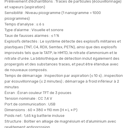
Prélèvement d’échantillons : Traces de particules (écouvillonnage)
et vapeurs (aspiration)
Sensibilité : Niveau picogramme (1 nanogramme = 1000
picogrammes)
Temps d’analyse : ≤ 6 s
Type d’alarme : Visuelle et sonore
Taux de fausses alarmes : ≤ 1 %
Explosifs détectés : Le système détecte des explosifs militaires et
plastiques (TNT, C4, RDX, Semtex, PETN), ainsi que des explosifs
improvisés tels que le TATP, le HMTD, le nitrate d’ammonium et le
nitrate d’urée. La bibliothèque de détection inclut également des
propergols et des substances traces, et peut être étendue avec
de nouveaux composés.
Temps de démarrage : Inspection par aspiration (≤ 10 s) ; inspection
par écouvillonnage (≤ 2 minutes) ; démarrage à froid inférieur à 2
minutes
Écran : Écran couleur TFT de 3 pouces
Tension nominale : CC 7,4 V
Port de communication : USB
Dimensions : 60 × 380 × 110 mm (H × L × P)
Poids net : 1,65 kg batterie incluse
Structure : Boîtier en alliage de magnésium et d’aluminium avec
revêtement anticorrosion