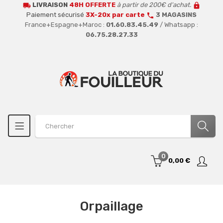
LIVRAISON
48H OFFERTE
à partir de 200€ d'achat.
local_shipping
lock
Paiement sécurisé
3X-20x par carte
3 MAGASINS
call
France+Espagne+Maroc :
01.60.83.45.49
/ Whatsapp :
06.75.28.27.33
0
0,00 €
Orpaillage