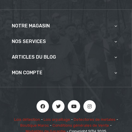
NOTRE MAGASIN

NOS SERVICES

ARTICLES DU BLOG

MON COMPTE

Lois détection
-
Lois orpaillage
-
Detectores de metales
-
Boutique Maroc
-
Conditions générales de Vente
-
Modalités de Garantie
- Copyright SITH 2025