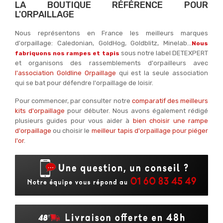
LA BOUTIQUE RÉFÉRENCE POUR
L'ORPAILLAGE
Nous représentons en France les meilleurs marques
d'orpaillage: Caledonian, GoldHog, Goldblitz, Minelab...
Nous
sous notre label DETEXPERT
fabriquons nos rampes et tapis
et organisons des rassemblements d'orpailleurs avec
l'association Goldline Orpaillage
qui est la seule association
qui se bat pour défendre l'orpaillage de loisir.
Pour commencer, par consulter notre
comparatif des meilleurs
kits d'orpaillage
pour débuter. Nous avons également rédigé
plusieurs guides pour vous aider à
bien choisir une rampe
d'orpaillage
ou choisir le
meilleur tapis d'orpaillage pour piéger
l'or
.