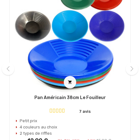
‹
›

Pan Américain 38cm Le Fouilleur
7 avis
Petit prix
4 couleurs au choix
2 types de riffles
Prix
Prix