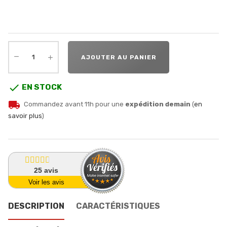
AJOUTER AU PANIER

EN STOCK
local_shipping
Commandez avant 11h pour une
expédition demain
(
en
savoir plus
)
25
avis
Voir les avis
DESCRIPTION
CARACTÉRISTIQUES