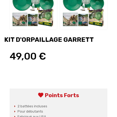
KIT D'ORPAILLAGE GARRETT
49,00 €
favorite
Points Forts
2 battées incluses
Pour débutants
Fabriqué aux USA