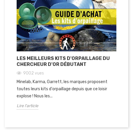
LES MEILLEURS KITS D'ORPAILLAGE DU
CO
CHERCHEUR D'OR DÉBUTANT
D'
9002
vues
Minelab, Karma, Garrett, les marques proposent
Le 
toutes leurs kits d'orpaillage depuis que ce loisir
bes
explose ! Nous les...
dif
Lire l'article
Lir