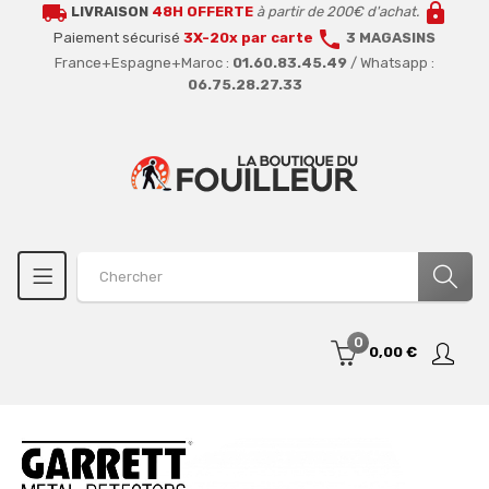
local_shipping
lock
LIVRAISON
48H OFFERTE
à partir de 200€ d'achat.
call
Paiement sécurisé
3X-20x par carte
3 MAGASINS
France+Espagne+Maroc :
01.60.83.45.49
/ Whatsapp :
06.75.28.27.33
0
0,00 €