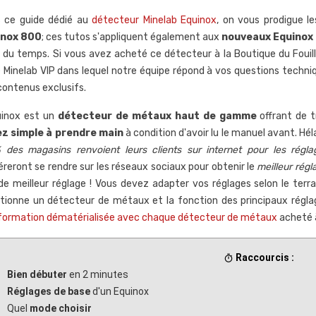
 ce guide dédié au
détecteur Minelab Equinox
, on vous prodigue le
inox 800
; ces tutos s'appliquent également aux
nouveaux Equinox
il du temps. Si vous avez acheté ce détecteur à la Boutique du Fou
é Minelab VIP dans lequel notre équipe répond à vos questions techni
contenus exclusifs.
uinox est un
détecteur de métaux haut de gamme
offrant de t
z simple à prendre main
à condition d'avoir lu le manuel avant. Hél
 des magasins renvoient leurs clients sur internet pour les régla
éreront se rendre sur les réseaux sociaux pour obtenir le
meilleur régl
de meilleur réglage ! Vous devez adapter vos réglages selon le te
tionne un détecteur de métaux et la fonction des principaux réglage
formation dématérialisée avec chaque détecteur de métaux
acheté à
Raccourcis :
timer
Bien débuter
en 2 minutes
Réglages de base
d'un Equinox
 utiliser les
Comment bien régler un
C
Quel
mode choisir