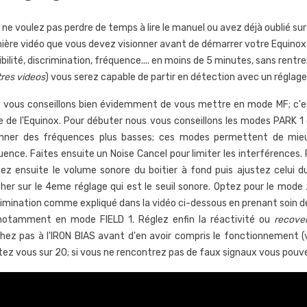
ne voulez pas perdre de temps à lire le manuel ou avez déjà oublié sur l
ière vidéo que vous devez visionner avant de démarrer votre Equinox !
bilité, discrimination, fréquence.... en moins de 5 minutes, sans rentrer
tres videos
) vous serez capable de partir en détection avec un réglage
 vous conseillons bien évidemment de vous mettre en mode MF; c'es
e de l'Equinox. Pour débuter nous vous conseillons les modes PARK 1 o
nner des fréquences plus basses; ces modes permettent de mieux
uence. Faites ensuite un Noise Cancel pour limiter les interférences. P
ez ensuite le volume sonore du boitier à fond puis ajustez celui du
her sur le 4eme réglage qui est le seuil sonore. Optez pour le mode 
rimination comme expliqué dans la vidéo ci-dessous en prenant soin d
notamment en mode FIELD 1. Réglez enfin la réactivité ou
recove
hez pas à l'IRON BIAS avant d'en avoir compris le fonctionnement (voi
ez vous sur 20; si vous ne rencontrez pas de faux signaux vous pouv