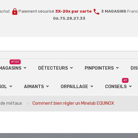
lock
call
achat.
Paiement sécurisé
3X-20x par carte
3 MAGASINS
Franc
06.75.28.27.33
#TOP
 MAGASINS
DÉTECTEURS
PINPOINTERS
DI
#1
SOL
AIMANTS
ORPAILLAGE
CONSEILS
s de métaux
Comment bien régler un Minelab EQUINOX