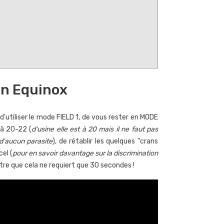
onnaie en bronze avec
or trouvée avec un
e stylo nettoyeur fibre
détecteur
e verre
2020
vues
650
vues
Michel a trouvé cette minuscule
ns cet article nous vous
monnaie mérovingienne en or
onnons plusieurs méthodes
avec son détecteur Minelab
ur nettoyer une monnaie en
Equinox; on vous explique...
un Equinox
onze ancienne sans abimer
Lire l'article
..
re l'article
d'utiliser le mode FIELD 1, de vous rester en MODE
 à 20-22 (
d'usine elle est à 20 mais il ne faut pas
 d'aucun parasite
), de rétablir les quelques "crans
el (
pour en savoir davantage sur la discrimination
tre que cela ne requiert que 30 secondes !