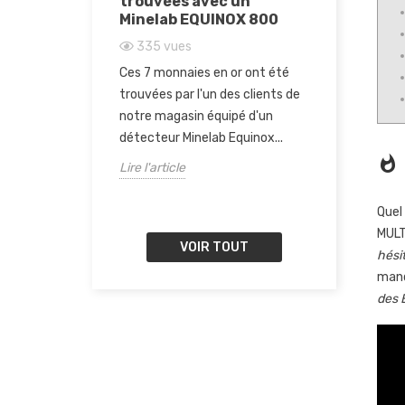
 au fond
trouvées avec un
détect
Minelab EQUINOX 800
GROUND
GR4
335
vues
383
vu
 les aimants
Ces 7 monnaies en or ont été
Dans ce g
et les plus
trouvées par l'un des clients de
comment bi
de sortir de
notre magasin équipé d'un
appareils
g. On...
détecteur Minelab Equinox...
GroundTe
whatshot
Lire l'article
Lire l'artic
Quel
MULTI
VOIR TOUT
hési
manq
des 