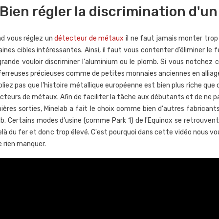
Bien régler la discrimination d'u
d vous réglez un
détecteur de métaux
il ne faut jamais monter trop 
ines cibles intéressantes. Ainsi, il faut vous contenter d’éliminer le f
grande vouloir discriminer l'aluminium ou le plomb. Si vous notchez
ferreuses précieuses comme de petites monnaies anciennes en alliage (b
bliez pas que l'histoire métallique européenne est bien plus riche que 
cteurs de métaux. Afin de faciliter la tâche aux débutants et de ne pa
ières sorties, Minelab a fait le choix comme bien d'autres fabricants
b. Certains modes d'usine (comme Park 1) de l'Equinox se retrouvent
elà du fer et donc trop élevé. C'est pourquoi dans cette vidéo nous 
e rien manquer.