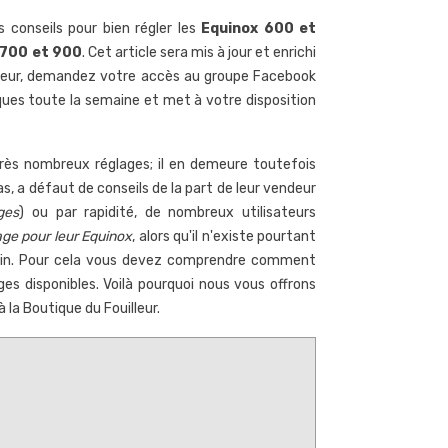
s conseils pour bien régler les
Equinox 600 et
 700 et 900
. Cet article sera mis à jour et enrichi
illeur, demandez votre accès au groupe Facebook
ques toute la semaine et met à votre disposition
rès nombreux réglages; il en demeure toutefois
as, a défaut de conseils de la part de leur vendeur
ges
) ou par rapidité, de nombreux utilisateurs
age pour leur Equinox
, alors qu'il n'existe pourtant
rrain. Pour cela vous devez comprendre comment
s disponibles. Voilà pourquoi nous vous offrons
 la Boutique du Fouilleur.
omment nettoyer une
Une très rare monnaie en