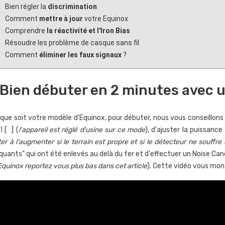
eurs
Nokta LEGEND2
m
Bien régler la
discrimination
TECH GR3 et
l
803
vues
Comment
mettre à jour
votre Equinox
d
Dans cet article on vous
Comprendre
la réactivité et l'Iron Bias
es
expliquer comment bien
Résoudre les problème de casque sans fil
uide on vous explique
Da
régler le détecteur de métaux
Comment
éliminer les faux signaux
?
en utiliser les
d
haut de gamme LEGEND2 de
 géophysiques
po
Nokta. S'il...
Bien débuter en 2 minutes avec 
ch GR3 et GR4
br
Lire l'article
la.
le
Li
 que soit votre modèle d'Equinox, pour débuter, nous vous conseillons 
 [ ] (
l'appareil est réglé d'usine sur ce mode
), d'ajuster la puissance
ter à l'augmenter si le terrain est propre et si le détecteur ne souffre
uants" qui ont été enlevés au delà du fer et d'effectuer un Noise Canc
Equinox reportez vous plus bas dans cet article
). Cette vidéo vous mon