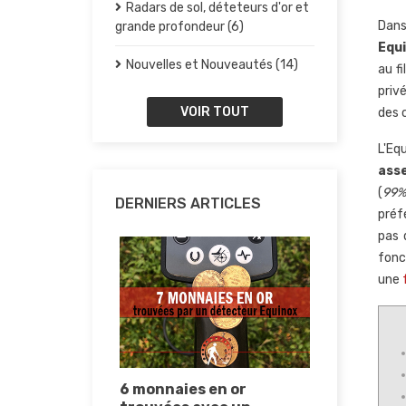
Radars de sol, déteteurs d'or et
Dans
grande profondeur (6)
Equ
Nouvelles et Nouveautés (14)
au f
priv
VOIR TOUT
des 
L'Eq
asse
(
99%
DERNIERS ARTICLES
préf
pas 
fonc
une
ir un
6 monnaies en or
Comment