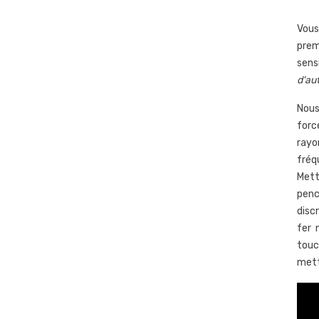
Vous 
prem
sensi
d'au
Nous
forc
rayo
fréq
Mett
penc
disc
fer 
touc
mett