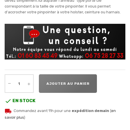
devez simplement lui adpater l'anneau "type porte clé"
correspondant à la taille de votre pinpointer. Il vous permet
d'accrocher votre pinpointer à votre holster, ceinture ou harnais.
AJOUTER AU PANIER

EN STOCK
local_shipping
Commandez avant 11h pour une
expédition demain
(
en
savoir plus
)