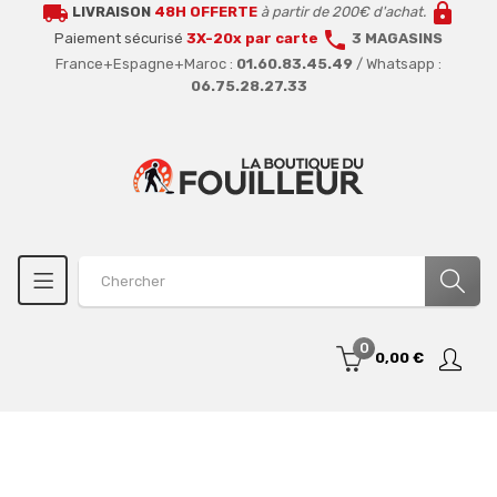
local_shipping
lock
LIVRAISON
48H OFFERTE
à partir de 200€ d'achat.
call
Paiement sécurisé
3X-20x par carte
3 MAGASINS
France+Espagne+Maroc :
01.60.83.45.49
/ Whatsapp :
06.75.28.27.33
0
0,00 €