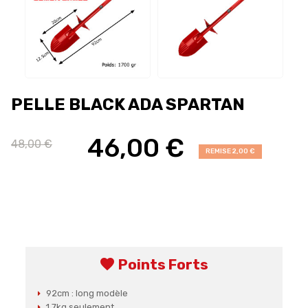
PELLE BLACK ADA SPARTAN
46,00 €
48,00 €
REMISE 2,00 €
favorite
Points Forts
92cm : long modèle
1.7kg seulement