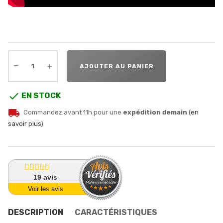
AJOUTER AU PANIER

EN STOCK
local_shipping
Commandez avant 11h pour une
expédition demain
(
en
savoir plus
)
19
avis
Voir les avis
DESCRIPTION
CARACTÉRISTIQUES