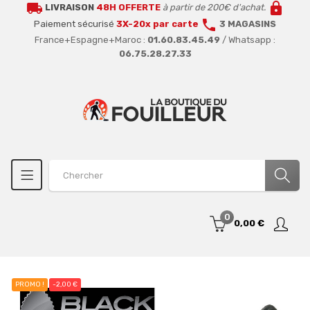
local_shipping
lock
LIVRAISON
48H OFFERTE
à partir de 200€ d'achat.
call
Paiement sécurisé
3X-20x par carte
3 MAGASINS
France+Espagne+Maroc :
01.60.83.45.49
/ Whatsapp :
06.75.28.27.33
0
0,00 €
PROMO !
-2,00 €