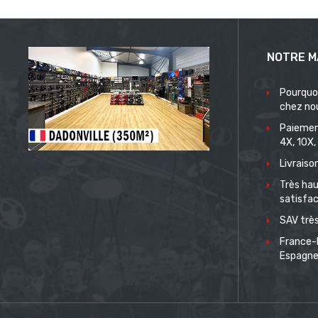
NOTRE M
Pourquo
chez no
Paiemen
4X, 10X,
Livrais
Très hau
satisfac
SAV très
France-
Espagn