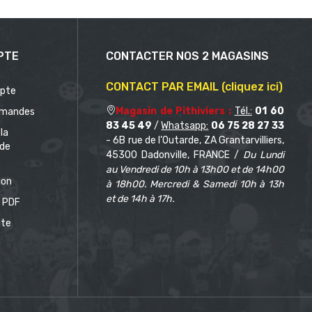
PTE
CONTACTER NOS 2 MAGASINS
CONTACT PAR EMAIL (cliquez ici)
pte
Magasin de Pithiviers :
Tél.:
01 60
mandes
83 45 49
/
Whatsapp:
06 75 28 27 33
 la
- 6B rue de l’Outarde, ZA Grantarvilliers,
de
45300 Dadonville, FRANCE /
Du Lundi
au Vendredi de 10h à 13h00 et de 14h00
ion
à 18h00. Mercredi & Samedi 10h à 13h
et de 14h à 17h.
 PDF
ite