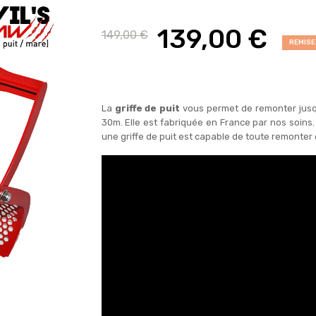
139,00 €
149,00 €
REMISE
La
griffe de puit
vous permet de remonter jusqu'
30m. Elle est fabriquée en France par nos soins.
une griffe de puit est capable de toute remonter ent