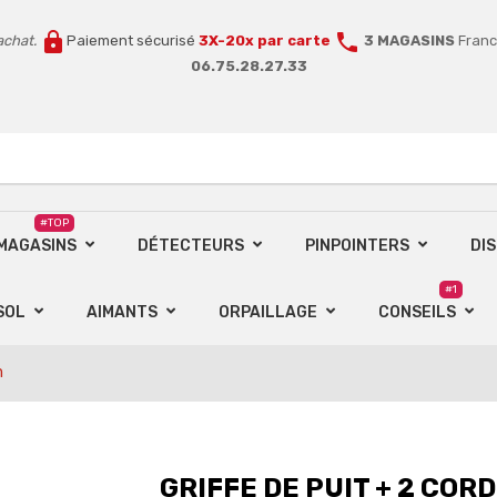
lock
call
achat.
Paiement sécurisé
3X-20x par carte
3 MAGASINS
Franc
06.75.28.27.33
#TOP
 MAGASINS
DÉTECTEURS
PINPOINTERS
DI
#1
SOL
AIMANTS
ORPAILLAGE
CONSEILS
m
GRIFFE DE PUIT + 2 COR