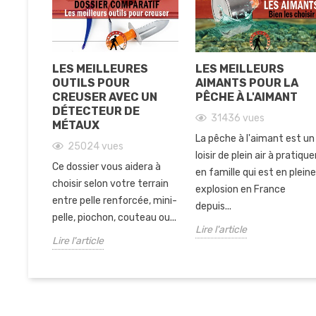
LES MEILLEURES
LES MEILLEURS
OUTILS POUR
AIMANTS POUR LA
CREUSER AVEC UN
PÊCHE À L'AIMANT
DÉTECTEUR DE
31436
vues
MÉTAUX
La pêche à l'aimant est un
25024
vues
loisir de plein air à pratique
Ce dossier vous aidera à
en famille qui est en plein
choisir selon votre terrain
explosion en France
entre pelle renforcée, mini-
depuis...
pelle, piochon, couteau ou...
Lire l'article
Lire l'article