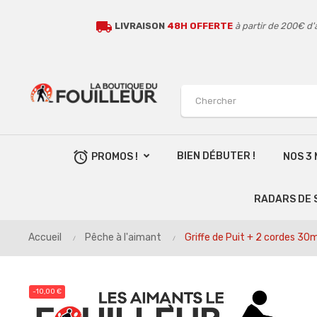
local_shipping
LIVRAISON
48H OFFERTE
à partir de 200€ d'
alarm
BIEN DÉBUTER !
PROMOS !
NOS 3
RADARS DE 
Accueil
Pêche à l'aimant
Griffe de Puit + 2 cordes 30
-10,00 €