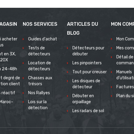
AGASIN
NOS SERVICES
ARTICLES DU
MON COM
BLOG
i acheter
Guides d'achat
Mon Com
us
Tests de
Détecteurs pour
Mes com
t en 3X,
détecteurs
débuter
Détail de
 20X
Location de
Les pinpointers
comman
on 24-48h
détecteurs
Tout pour creuser
Manuels
t degré de
Chasses aux
d'utilisat
Les disques de
tion client
trésors
détecteur
Factures
 réactif
Nos Rallyes
Débuter en
Plan du s
Maroc-
Lois sur la
orpaillage
e
détection
Les radars de sol