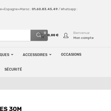
e+Espagne+Maroc :
01.60.83.45.49
/ Whatsapp :
0
Bienvenue
0,00 €
Mon compte
OCCASIONS
SQUES
ACCESSOIRES
SÉCURITÉ
DES 30M