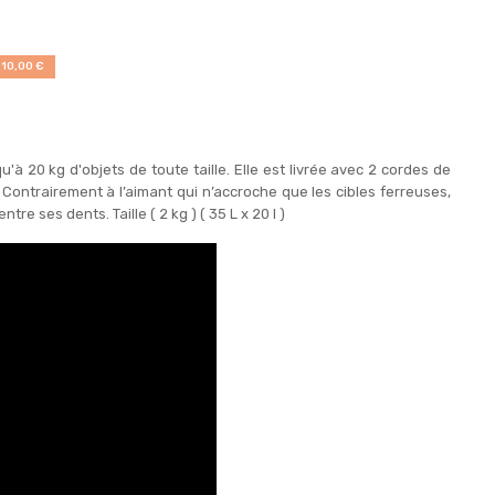
 10,00 €
à 20 kg d'objets de toute taille. Elle est livrée avec 2 cordes de
 Contrairement à l’aimant qui n’accroche que les cibles ferreuses,
re ses dents. Taille ( 2 kg ) ( 35 L x 20 l )