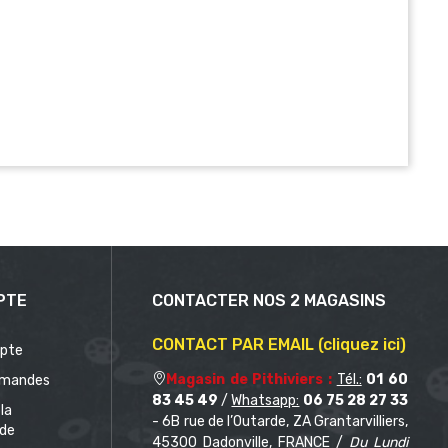
PTE
CONTACTER NOS 2 MAGASINS
CONTACT PAR EMAIL (cliquez ici)
pte
Magasin de Pithiviers :
Tél.:
01 60
mandes
83 45 49
/
Whatsapp:
06 75 28 27 33
 la
- 6B rue de l’Outarde, ZA Grantarvilliers,
de
45300 Dadonville, FRANCE /
Du Lundi