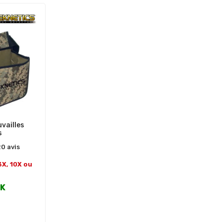
vailles
s
0 avis
3X, 10X ou
CK