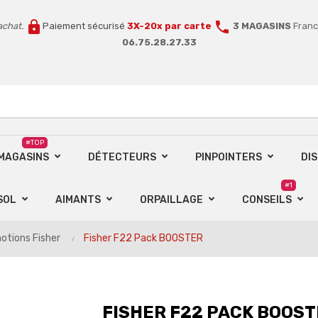
lock
call
achat.
Paiement sécurisé
3X-20x par carte
3 MAGASINS
Franc
06.75.28.27.33
#TOP
 MAGASINS
DÉTECTEURS
PINPOINTERS
DI
#1
SOL
AIMANTS
ORPAILLAGE
CONSEILS
otions Fisher
Fisher F22 Pack BOOSTER
FISHER F22 PACK BOOS