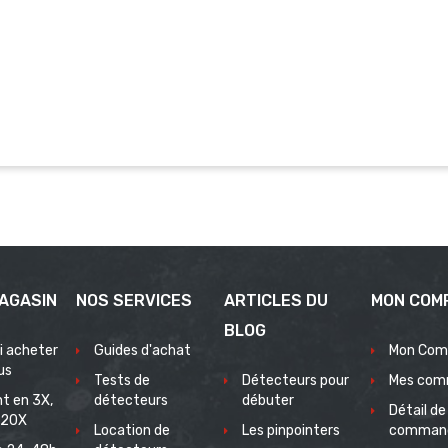
AGASIN
NOS SERVICES
ARTICLES DU
MON COM
BLOG
i acheter
Guides d'achat
Mon Com
us
Tests de
Détecteurs pour
Mes com
t en 3X,
détecteurs
débuter
Détail de
 20X
Location de
Les pinpointers
comman