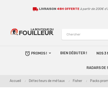
local_shipping
LIVRAISON
48H OFFERTE
à partir de 200€ d'
alarm
BIEN DÉBUTER !
PROMOS !
NOS 3
RADARS DE 
Accueil
Détecteurs de métaux
Fisher
Packs prom