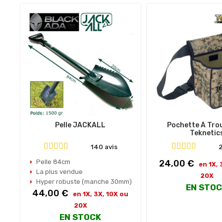
Pelle JACKALL
Pochette À Trou
Teknetic
140 avis
2
Prix
Pelle 84cm
24,00 €
en 1X, 
La plus vendue
20X
Hyper robuste (manche 30mm)
EN STO
Prix
44,00 €
en 1X, 3X, 10X ou
20X
EN STOCK