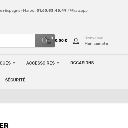
e+Espagne+Maroc :
01.60.83.45.49
/ Whatsapp :
0
Bienvenue
0,00 €
Mon compte
OCCASIONS
SQUES
ACCESSOIRES
SÉCURITÉ
TER