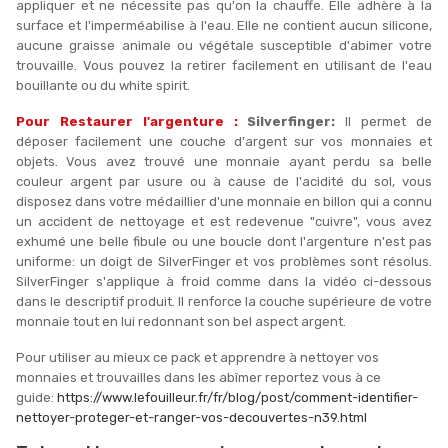
appliquer et ne nécessite pas qu'on la chauffe. Elle adhère à la
surface et l'imperméabilise à l'eau. Elle ne contient aucun silicone,
aucune graisse animale ou végétale susceptible d'abimer votre
trouvaille. Vous pouvez la retirer facilement en utilisant de l'eau
bouillante ou du white spirit.
Pour Restaurer l'argenture :
Silverfinger
:
Il permet de
déposer facilement une couche d'argent sur vos monnaies et
objets. Vous avez trouvé une monnaie ayant perdu sa belle
couleur argent par usure ou à cause de l'acidité du sol, vous
disposez dans votre médaillier d'une monnaie en billon qui a connu
un accident de nettoyage et est redevenue "cuivre", vous avez
exhumé une belle fibule ou une boucle dont l'argenture n'est pas
uniforme: un doigt de SilverFinger et vos problèmes sont résolus.
SilverFinger s'applique à froid comme dans la vidéo ci-dessous
dans le descriptif produit. Il renforce la couche supérieure de votre
monnaie tout en lui redonnant son bel aspect argent.
Pour utiliser au mieux ce pack et apprendre à nettoyer vos
monnaies et trouvailles dans les abîmer reportez vous à ce
guide:
https://www.lefouilleur.fr/fr/blog/post/comment-identifier-
nettoyer-proteger-et-ranger-vos-decouvertes-n39.html