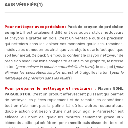
AVIS VÉRIFIÉS(1)
Pour nettoyer avec précision :
Pack de crayon de précision
complet
:
Il est totalement différent des autres stylos nettoyeurs
et crayons à gratter en bois. C'est un véritable outil de précision
qui nettoiera sans les abîmer vos monnaies gauloises, romaines,
médievales et modernes ainsi que vos objets et artefact quel que
soit leur métal. Ce pack 5 embouts contient le crayon nettoyeur de
précision avec une mine composite et une mine graphite, la brosse
laiton (
pour enlever la couche superficielle de terre
), le scalpel (
pour
éliminer les concrétions les plus dures
) et 3 aiguilles laiton (
pour le
nettoyage de précision dans les reliefs
).
Pour préparer le nettoyage et restaurer :
Flacon 50ML
PARARESTOR
: C'est un produit effervescent puissant qui permet
de nettoyer les pièces rapidement et de ramollir les concrétions
tout en n'abimant pas la patine. Là où les autres restaurateurs
double action ont besoin d'une nuit pour agir, le Pararestor est
efficace au bout de quelques minutes seulement grâce aux
éléments actifs qui pénètrent pour ramollir puis dissoudre terre et