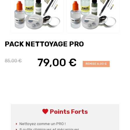
PACK NETTOYAGE PRO
79,00 €
85,00 €
REMISE 6,00 €
favorite
Points Forts
Nettoyez comme un PRO !
9 outils chimiques et mécaniques