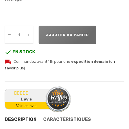
AJOUTER AU PANIER

EN STOCK
local_shipping
Commandez avant 11h pour une
expédition demain
(
en
savoir plus
)
1
avis
Voir les avis
DESCRIPTION
CARACTÉRISTIQUES