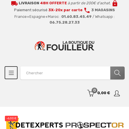
local_shipping
lock
LIVRAISON
48H OFFERTE
à partir de 200€ d'achat.
call
Paiement sécurisé
3X-20x par carte
3 MAGASINS
France+Espagne+Maroc :
01.60.83.45.49
/ Whatsapp :
06.75.28.27.33
0
0,00 €
-6,00 €