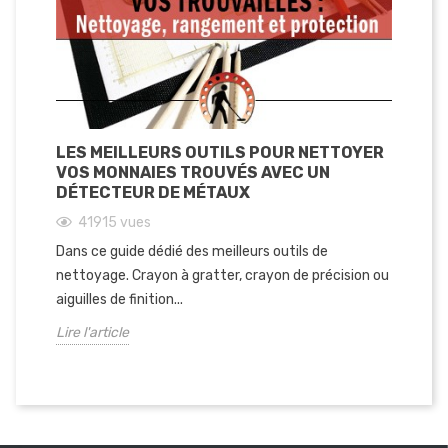
LES MEILLEURS OUTILS POUR NETTOYER
CO
VOS MONNAIES TROUVÉS AVEC UN
BR
DÉTECTEUR DE MÉTAUX
FI
41915
vues
Dans ce guide dédié des meilleurs outils de
Dan
nettoyage. Crayon à gratter, crayon de précision ou
mé
aiguilles de finition...
anc
Lire l'article
Lir