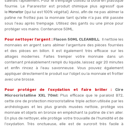
saletés rapidement. Pour le trempage utilisez la boite en plastique
fournie. Le Pararestor est produit chimique plus agressif que
le
Monetor
(qui lui est 100% végétal). Ainsi, afin de ne pas abîmer la
patine ne frottez pas la monnaie tant qu'elle n'a pas été passée
sous l'eau après trempage. Utilisez des gants ou une pince pour
protéger vos mains. Contenance 50ML.
Pour nettoyer l'argent :
Flacon 50ML CLEANBILL
: Il nettoie les
monnaies en argent sans abîmer l'argenture des pièces fourrées
et des pièces en billon. Il est également très efficace sur les
alliages modernes. Faites tremper votre monnaie dans un
contenant préalablement rempli du liquide, laissez agir 20 minutes
et enfin rincez à l'eau savonneuse. Vous pouvez également
appliquer directement le produit sur l'objet ou la monnaie et frotter
avec une brosse.
Pour protéger de l'oxydation et faire briller :
Cire
Microcristalline XXL 70ml:
Plus efficace que le paraloid B72,
cette cire de protection microcristalline triple action utilisée par les
archéologues et les plus grands musées nettoie, protège vos
monnaie et objets en bronze en empêchant la patine de s'en aller.
En plus de nettoyer, elle protège votre trouvaille de l'humidité et de
l'oxydation. Très onctueuse, elle est de surcroit très facile à