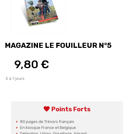
MAGAZINE LE FOUILLEUR N°5
9,80 €
5 à 7 jours
favorite
Points Forts
80 pages de Trésors français
En kiosque France et Belgique
Détection, Urbex, Orpaillage, Aimant...