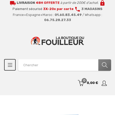
local_shipping
lock
LIVRAISON
48H OFFERTE
à partir de 200€ d'achat.
call
Paiement sécurisé
3X-20x par carte
3 MAGASINS
France+Espagne+Maroc :
01.60.83.45.49
/ Whatsapp :
06.75.28.27.33
0
0,00 €