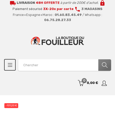
local_shipping
lock
LIVRAISON
48H OFFERTE
à partir de 200€ d'achat.
call
Paiement sécurisé
3X-20x par carte
3 MAGASINS
France+Espagne+Maroc :
01.60.83.45.49
/ Whatsapp :
06.75.28.27.33
0
0,00 €
-101,20 €