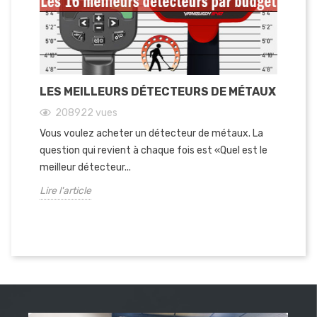
LES MEILLEURS DÉTECTEURS DE MÉTAUX
TE
P
208922
vues
Vous voulez acheter un détecteur de métaux. La
Le
question qui revient à chaque fois est «Quel est le
plu
meilleur détecteur...
par
Lire l'article
Lir