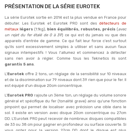
PRÉSENTATION DE LA SÉRIE EUROTEK
La série Eurotek sortie en 2014 est la plus vendue en France pour
débuter. Les Eurotek et Eurotek PRO sont des
détecteurs de
métaux
légers
(1.1kg),
bien équilibrés, robustes, précis
(
avec
un rejet du fer étalé de 0 à 39
) ce qui est du jamais vu que des
appareils d'entrée de gamme. Ce qui fait leur force c'est surtout
qu'ils sont excessivement simples à utiliser et sans aucun faux
signaux intempestifs ! Vous l'allumez et commencez à détecter
sans rien avoir à régler. Comme tous les Teknetics ils sont
garantis 5 ans
.
L'
Eurotek
offre 2 tons, un réglage de la sensibilité sur 10 niveaux
et de la discrimination sur 79 niveaux dont 39 rien que pour le fer. Il
est équipé d'un disque 20cm concentrique.
L'
Eurotek PRO
rajoute un 3ème ton, un réglage du volume sonore
général et spécifique du fer (tonalité grave) ainsi qu'une fonction
pinpoint qui permet de localiser avec précision une cible dans le
sol. Il existe en version avec disque 20cm concentrique ou 27cm
DD. L'Eurotek PRO peut recevoir de nombreux disques compatibles
de 33 ou 38 cm pour gagner en profondeur ou surface couverte. Si
vous optez pour la version 27cm DD dont le disque est plus