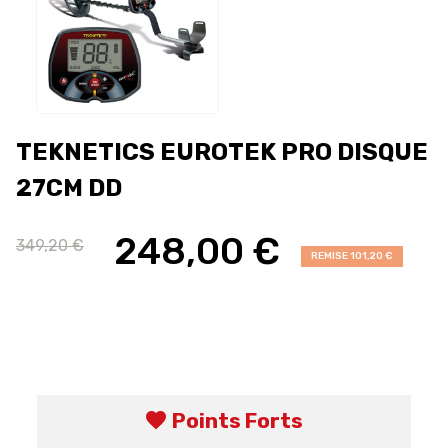
TEKNETICS EUROTEK PRO DISQUE
27CM DD
248,00 €
349,20 €
REMISE 101,20 €
favorite
Points Forts