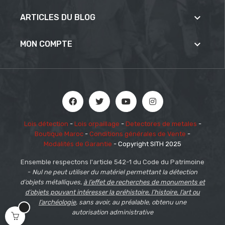

ARTICLES DU BLOG

MON COMPTE
Lois détection
-
Lois orpaillage
-
Detectores de metales
-
Boutique Maroc
-
Conditions générales de Vente
-
Modalités de Garantie
- Copyright SITH 2025
Ensemble respectons l'article 542-1 du Code du Patrimoine
-
Nul ne peut utiliser du matériel permettant la détection
d’objets métalliques,
à l’effet de recherches de monuments et
d’objets pouvant intéresser la préhistoire, l’histoire, l’art ou
l’archéologie
, sans avoir, au préalable, obtenu une
autorisation administrative