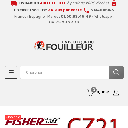
local_shipping
lock
LIVRAISON
48H OFFERTE
à partir de 200€ d'achat.
call
Paiement sécurisé
3X-20x par carte
3 MAGASINS
France+Espagne+Maroc :
01.60.83.45.49
/ Whatsapp :
06.75.28.27.33
0
0,00 €
-100,00 €