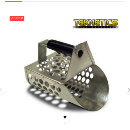
-10,00 €
‹
›
