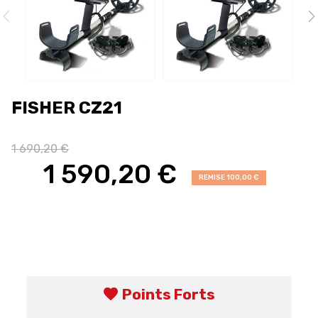
FISHER CZ21
1 690,20 €
1 590,20 €
REMISE 100,00 €
favorite
Points Forts