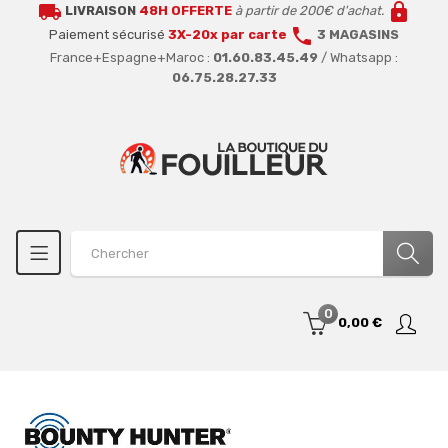
local_shipping
lock
LIVRAISON
48H OFFERTE
à partir de 200€ d'achat.
call
Paiement sécurisé
3X-20x par carte
3 MAGASINS
France+Espagne+Maroc :
01.60.83.45.49
/ Whatsapp :
06.75.28.27.33
0
0,00 €