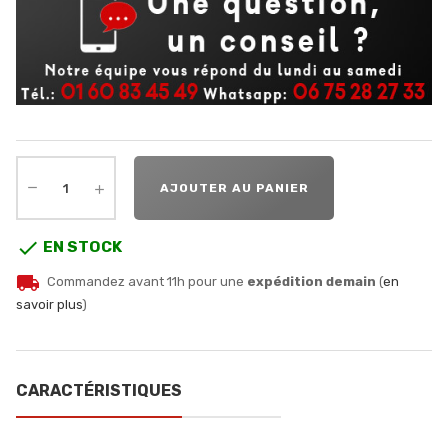
AJOUTER AU PANIER

EN STOCK
local_shipping
Commandez avant 11h pour une
expédition demain
(
en
savoir plus
)
CARACTÉRISTIQUES