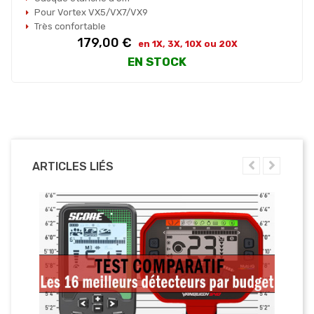
Pour Vortex VX5/VX7/VX9
Très confortable
Prix
179,00 €
en 1X, 3X, 10X ou 20X
EN STOCK
ARTICLES LIÉS