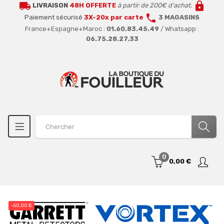
local_shipping
lock
LIVRAISON
48H OFFERTE
à partir de 200€ d'achat.
call
Paiement sécurisé
3X-20x par carte
3 MAGASINS
France+Espagne+Maroc :
01.60.83.45.49
/ Whatsapp :
06.75.28.27.33
0
0,00 €
-50,00 €