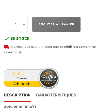
AJOUTER AU PANIER

EN STOCK
local_shipping
Commandez avant 11h pour une
expédition demain
(
en
savoir plus
)
1
avis
Voir les avis
DESCRIPTION
CARACTÉRISTIQUES
AVIS VÉRIFIÉS(1)