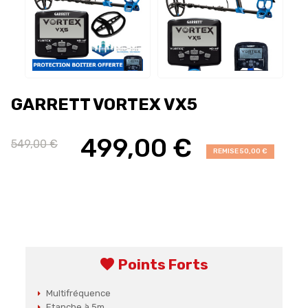
GARRETT VORTEX VX5
499,00 €
549,00 €
REMISE 50,00 €
favorite
Points Forts
Multifréquence
Etanche à 5m