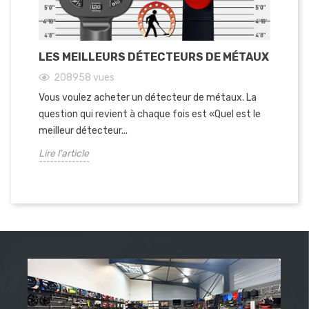
LES MEILLEURS DÉTECTEURS DE MÉTAUX
GA
208958
vues
Vous voulez acheter un détecteur de métaux. La
Le
question qui revient à chaque fois est «Quel est le
VX
meilleur détecteur...
(MF
Lire l'article
Lir