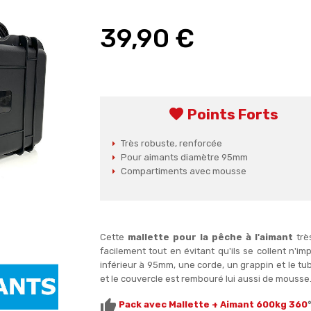
39,90 €
favorite
Points Forts
Très robuste, renforcée
Pour aimants diamètre 95mm
Compartiments avec mousse
Cette
mallette pour la pêche à l'aimant
trè
facilement tout en évitant qu'ils se collent n'
inférieur à 95mm, une corde, un grappin et le t
et le couvercle est rembouré lui aussi de mousse
thumb_up
Pack avec Mallette + Aimant 600kg 360
°