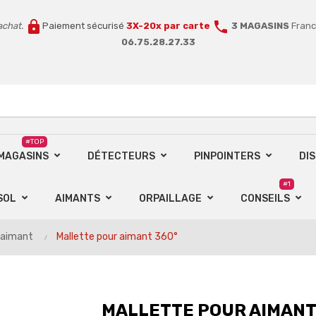
lock
call
achat.
Paiement sécurisé
3X-20x par carte
3 MAGASINS
Franc
06.75.28.27.33
#TOP
 MAGASINS
DÉTECTEURS
PINPOINTERS
DI
#1
SOL
AIMANTS
ORPAILLAGE
CONSEILS
l'aimant
Mallette pour aimant 360°
MALLETTE POUR AIMANT