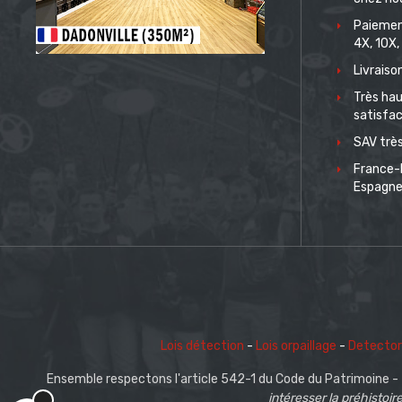
Paiemen
4X, 10X,
Livrais
Très hau
satisfac
SAV très
France-
Espagn
Lois détection
-
Lois orpaillage
-
Detector
Ensemble respectons l'article 542-1 du Code du Patrimoine -
intéresser la préhistoire,