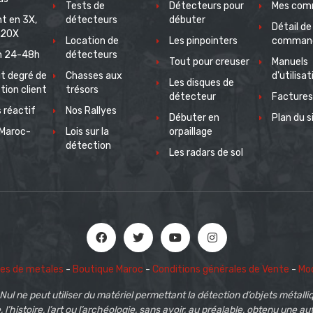
Tests de
Détecteurs pour
Mes com
t en 3X,
détecteurs
débuter
Détail de
 20X
Location de
Les pinpointers
comman
on 24-48h
détecteurs
Tout pour creuser
Manuels
t degré de
Chasses aux
d'utilisat
Les disques de
tion client
trésors
détecteur
Factures
 réactif
Nos Rallyes
Débuter en
Plan du s
Maroc-
Lois sur la
orpaillage
e
détection
Les radars de sol
es de metales
-
Boutique Maroc
-
Conditions générales de Vente
-
Mod
Nul ne peut utiliser du matériel permettant la détection d’objets métalli
 l’histoire, l’art ou l’archéologie
, sans avoir, au préalable, obtenu une au