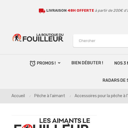
local_shipping
LIVRAISON
48H OFFERTE
à partir de 200€ d'
alarm
BIEN DÉBUTER !
PROMOS !
NOS 3
RADARS DE 
Accueil
Pêche à l'aimant
Accessoires pour la pêche à 