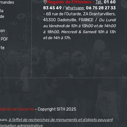
Magasin de Pithiviers :
Tél.:
01 60
mandes
83 45 49
/
Whatsapp:
06 75 28 27 33
 la
- 6B rue de l’Outarde, ZA Grantarvilliers,
de
45300 Dadonville, FRANCE /
Du Lundi
au Vendredi de 10h à 13h00 et de 14h00
ion
à 18h00. Mercredi & Samedi 10h à 13h
et de 14h à 17h.
 PDF
ite
alités de Garantie
- Copyright SITH 2025
ques,
à l’effet de recherches de monuments et d’objets pouvant
torisation administrative