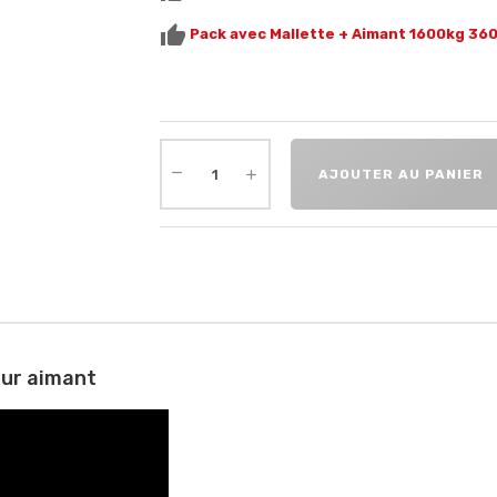
thumb_up
Pack avec Mallette + Aimant 1600kg 360
AJOUTER AU PANIER
our aimant