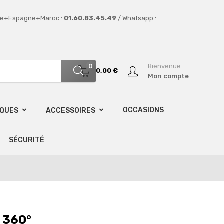
e+Espagne+Maroc :
01.60.83.45.49
/ Whatsapp :
0
Bienvenue
0,00 €
Mon compte
OCCASIONS
SQUES
ACCESSOIRES
SÉCURITÉ
 360°