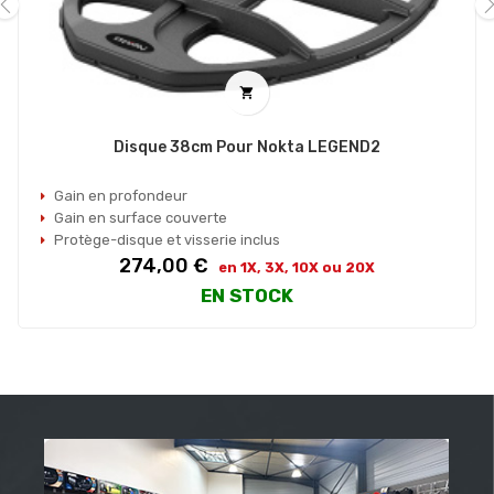
‹
›

Disque 38cm Pour Nokta LEGEND2
Gain en profondeur
Gain en surface couverte
Protège-disque et visserie inclus
Prix
274,00 €
en 1X, 3X, 10X ou 20X
EN STOCK