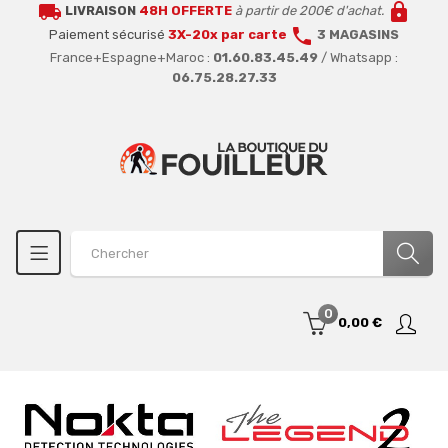
local_shipping
lock
LIVRAISON
48H OFFERTE
à partir de 200€ d'achat.
call
Paiement sécurisé
3X-20x par carte
3 MAGASINS
France+Espagne+Maroc :
01.60.83.45.49
/ Whatsapp :
06.75.28.27.33
0
0,00 €