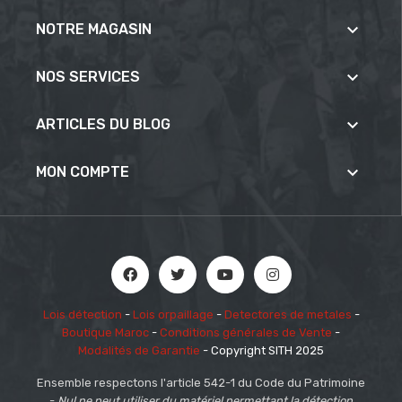

NOTRE MAGASIN

NOS SERVICES

ARTICLES DU BLOG

MON COMPTE
Lois détection
-
Lois orpaillage
-
Detectores de metales
-
Boutique Maroc
-
Conditions générales de Vente
-
Modalités de Garantie
- Copyright SITH 2025
Ensemble respectons l'article 542-1 du Code du Patrimoine
-
Nul ne peut utiliser du matériel permettant la détection