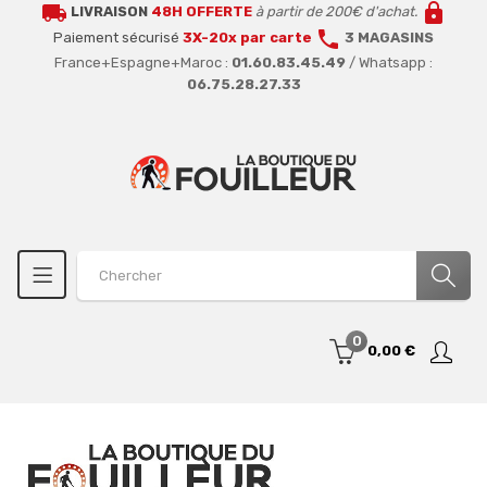
local_shipping
lock
LIVRAISON
48H OFFERTE
à partir de 200€ d'achat.
call
Paiement sécurisé
3X-20x par carte
3 MAGASINS
France+Espagne+Maroc :
01.60.83.45.49
/ Whatsapp :
06.75.28.27.33
0
0,00 €