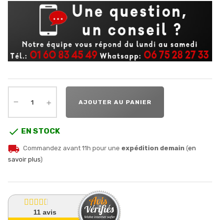
AJOUTER AU PANIER

EN STOCK
local_shipping
Commandez avant 11h pour une
expédition demain
(
en
savoir plus
)
11
avis