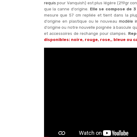
requis
pour Vanquish) est plus légère (219gr con
que la canne d'origine.
Elle se compose de 3 
mesure que 57 cm repliée et tient dans la plu
d'origine en plastique ou le nouveau
modèle i
d'origine ou notre nouvelle poignée à bascule qui
et accessoires de rechange pour clampes.
Rep
disponibles: noire, rouge, rose,, bleue ou 