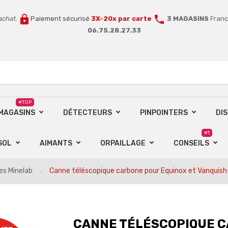
lock
call
achat.
Paiement sécurisé
3X-20x par carte
3 MAGASINS
Franc
06.75.28.27.33
#TOP
 MAGASINS
DÉTECTEURS
PINPOINTERS
DI
#1
SOL
AIMANTS
ORPAILLAGE
CONSEILS
es Minelab
Canne téléscopique carbone pour Equinox et Vanquish
CANNE TÉLÉSCOPIQUE C