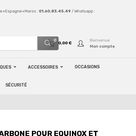
e+Espagne+Maroc :
01.60.83.45.49
/ Whatsapp :
0
Bienvenue
0,00 €
Mon compte
OCCASIONS
SQUES
ACCESSOIRES
SÉCURITÉ
ARBONE POUR EQUINOX ET