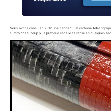
Nous avons conçu en 2019 une canne 100% carbone téléscopique c
surcroit beaucoup plus pratique car elle se replie en quelques s