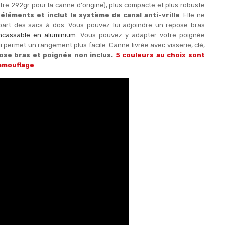
tre 292gr pour la canne d'origine), plus compacte et plus robuste
éléments et inclut le système de canal anti-vrille
. Elle ne
part des sacs à dos. Vous pouvez lui adjoindre un repose bras
ncassable en aluminium
. Vous pouvez y adapter votre poignée
 permet un rangement plus facile. Canne livrée avec visserie, clé,
ose bras et poignée non inclus.
5 couleurs au choix sont
camouflage