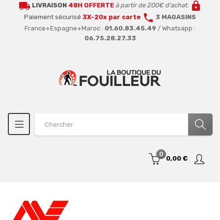
local_shipping
lock
LIVRAISON
48H OFFERTE
à partir de 200€ d'achat.
call
Paiement sécurisé
3X-20x par carte
3 MAGASINS
France+Espagne+Maroc :
01.60.83.45.49
/ Whatsapp :
06.75.28.27.33
0
0,00 €