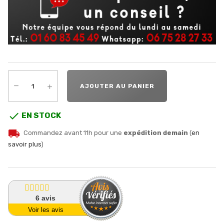
AJOUTER AU PANIER

EN STOCK
local_shipping
Commandez avant 11h pour une
expédition demain
(
en
savoir plus
)
6
avis
Voir les avis