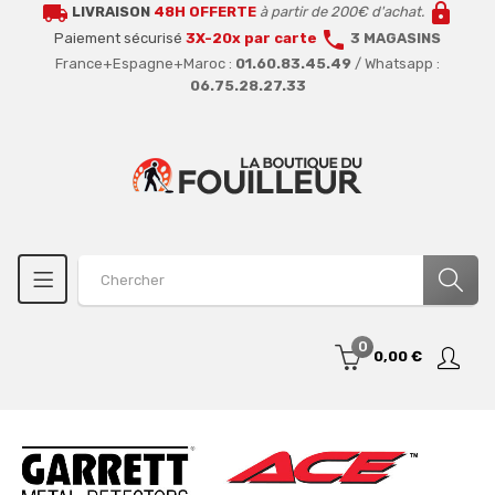
local_shipping
lock
LIVRAISON
48H OFFERTE
à partir de 200€ d'achat.
call
Paiement sécurisé
3X-20x par carte
3 MAGASINS
France+Espagne+Maroc :
01.60.83.45.49
/ Whatsapp :
06.75.28.27.33
0
0,00 €