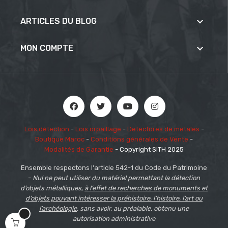

ARTICLES DU BLOG

MON COMPTE
Lois détection
-
Lois orpaillage
-
Detectores de metales
-
Boutique Maroc
-
Conditions générales de Vente
-
Modalités de Garantie
- Copyright SITH 2025
Ensemble respectons l'article 542-1 du Code du Patrimoine
-
Nul ne peut utiliser du matériel permettant la détection
d’objets métalliques,
à l’effet de recherches de monuments et
d’objets pouvant intéresser la préhistoire, l’histoire, l’art ou
l’archéologie
, sans avoir, au préalable, obtenu une
autorisation administrative