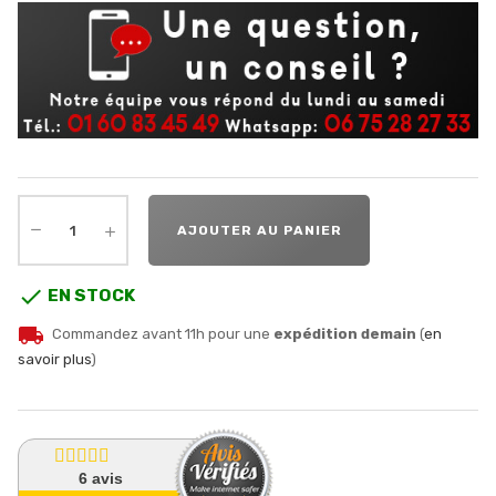
AJOUTER AU PANIER

EN STOCK
local_shipping
Commandez avant 11h pour une
expédition demain
(
en
savoir plus
)
6
avis